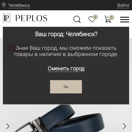
Челябинск
Войти
0
0
Мужская одежда: классическая и современная
Аксессуары
Ремни и под
•
•
Ваш город: Челябинск?
Зная Ваш город, мы сможем показать
Распродажа
товары в наличии в выбранном городе.
Сменить город
Ок