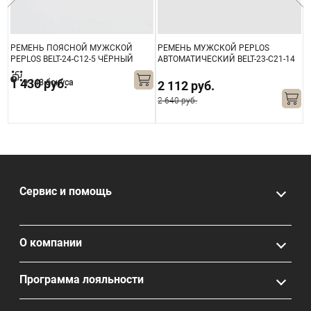
РЕМЕНЬ ПОЯСНОЙ МУЖСКОЙ
РЕМЕНЬ МУЖСКОЙ PEPLOS
Р
PEPLOS BELT-24-C12-5 ЧЁРНЫЙ
АВТОМАТИЧЕСКИЙ BELT-23-C21-14
А
ЧЁРНЫЙ
1 430 руб.
+143 бонуса
2 112 руб.
2 640 руб.
2
Сервис и помощь
О компании
Программа лояльности