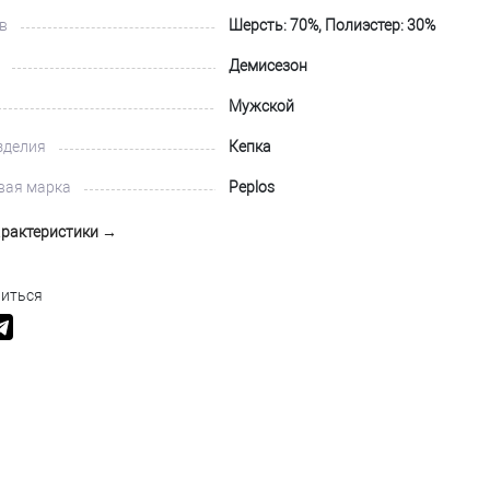
в
Шерсть: 70%, Полиэстер: 30%
Демисезон
Мужской
зделия
Кепка
вая марка
Peplos
арактеристики →
иться