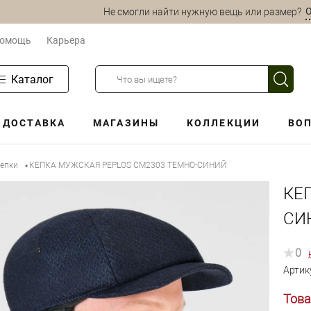
О
Не смогли найти нужную вещь или размер?
омощь
Карьера
Каталог
ДОСТАВКА
МАГАЗИНЫ
КОЛЛЕКЦИИ
ВОП
кепки
КЕПКА МУЖСКАЯ PEPLOS СМ2303 ТЕМНО-СИНИЙ
•
КЕ
СИ
0
Артик
Това