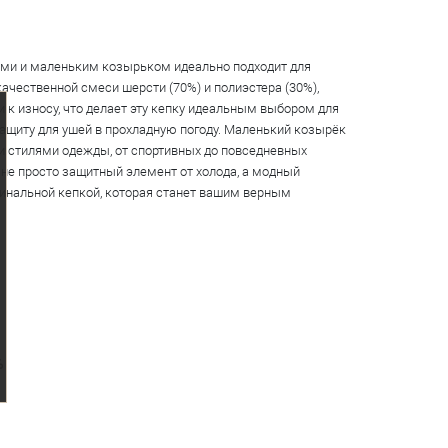
шами и маленьким козырьком идеально подходит для
ачественной смеси шерсти (70%) и полиэстера (30%),
и к износу, что делает эту кепку идеальным выбором для
защиту для ушей в прохладную погоду. Маленький козырёк
ми стилями одежды, от спортивных до повседневных
не просто защитный элемент от холода, а модный
гинальной кепкой, которая станет вашим верным
%