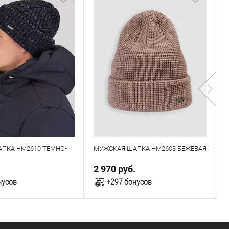
ПКА HM2610 ТЕМНО-
МУЖСКАЯ ШАПКА HM2603 БЕЖЕВАЯ
Ш
З
.
2 970 руб.
8
нусов
+297 бонусов
В корзину
В корзину