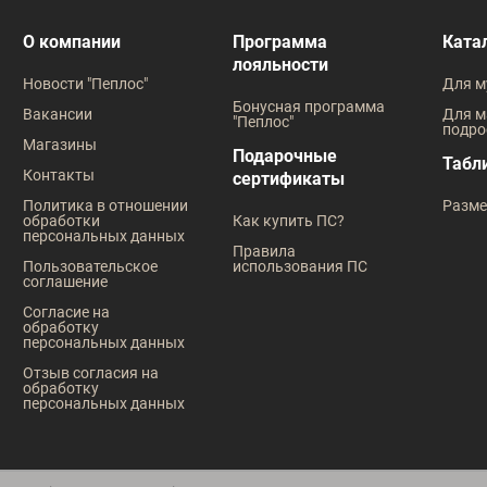
В наличии
В наличии
О компании
Программа
Ката
лояльности
Таблица размеров
Таблица ра
Новости "Пеплос"
Для м
Бонусная программа
Вакансии
Для м
Размер одежды
Размер оде
"Пеплос"
подро
Магазины
Подарочные
57
57
Табл
Контакты
сертификаты
Политика в отношении
Разме
обработки
Как купить ПС?
персональных данных
Правила
Пользовательское
использования ПС
соглашение
Согласие на
обработку
персональных данных
Отзыв согласия на
обработку
персональных данных