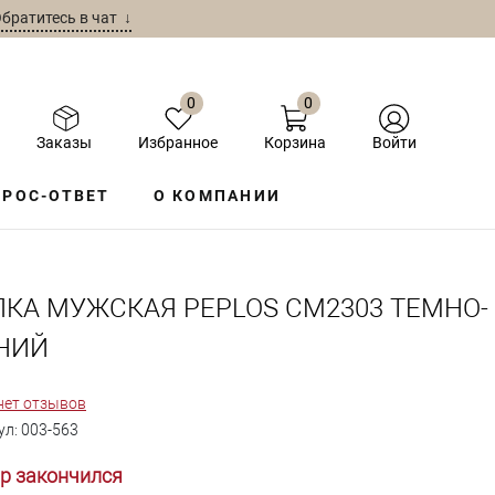
братитесь в чат ↓
0
0
Заказы
Избранное
Корзина
Войти
РОС-ОТВЕТ
О КОМПАНИИ
ПКА МУЖСКАЯ PEPLOS СМ2303 ТЕМНО-
НИЙ
нет отзывов
ул:
003-563
р закончился