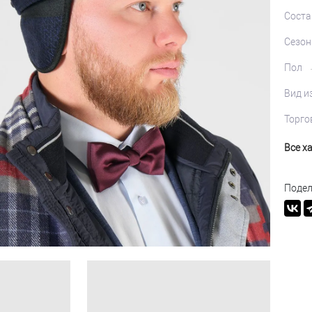
Соста
Сезон
Пол
Вид и
Торго
Все х
Подел