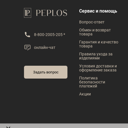
В наличии
В наличии
Сервис и помощь
Таблица размеров
Таблица размеров
Вопрос-ответ
Обмен и возврат
Размер одежды
Размер одежды
товара
8-800-2005-205 *
57
57
Гарантия и качество
товара
онлайн-чат
Правила ухода за
изделиями
Условия доставки и
оформление заказа
Задать вопрос
Политика
безопасности
платежей
Акции