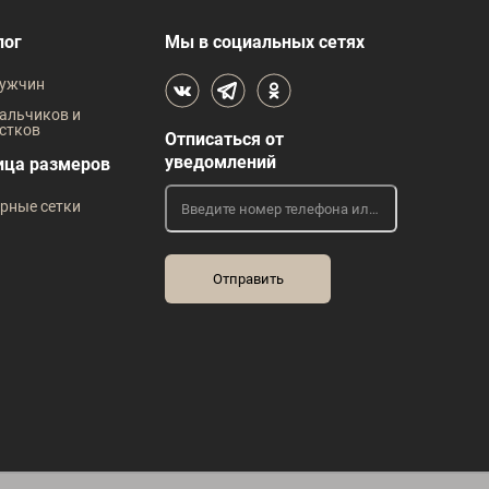
В наличии
лог
Мы в социальных сетях
змеров
Таблица размеров
Т
ужчин
альчиков и
жды
Размер одежды
стков
Отписаться от
57
уведомлений
ица размеров
рные сетки