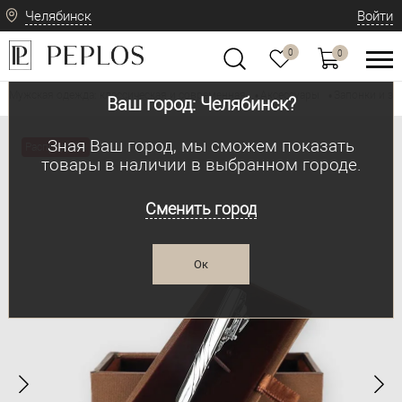
Челябинск
Войти
0
0
Мужская одежда: классическая и современная
Аксессуары
Запонки и з
•
•
Ваш город: Челябинск?
Зная Ваш город, мы сможем показать
Распродажа
товары в наличии в выбранном городе.
Сменить город
Ок