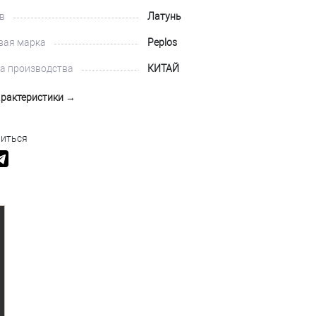
в
Латунь
вая марка
Peplos
а производства
КИТАЙ
арактеристики →
иться