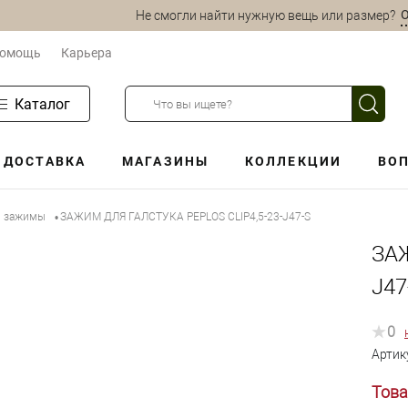
О
Не смогли найти нужную вещь или размер?
омощь
Карьера
Каталог
ДОСТАВКА
МАГАЗИНЫ
КОЛЛЕКЦИИ
ВОП
и зажимы
ЗАЖИМ ДЛЯ ГАЛСТУКА PEPLOS CLIP4,5-23-J47-S
•
ЗАЖ
J47
0
Артик
Това