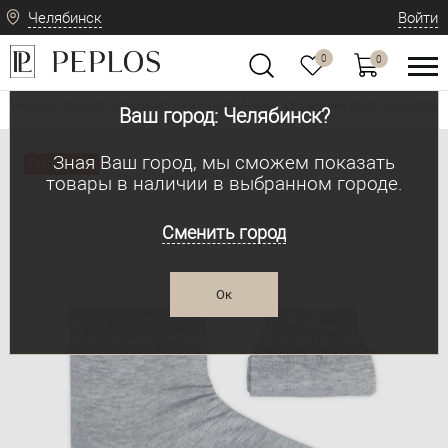
Челябинск
Войти
0
0
Мужская одежда: классическая и современная
Мужское бельё, носки, одеж
•
Ваш город: Челябинск?
Зная Ваш город, мы сможем показать
Распродажа
товары в наличии в выбранном городе.
Сменить город
Ок