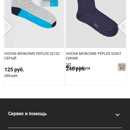
НОСКИ МУЖСКИЕ PEPLOS S2102
НОСКИ МУЖСКИЕ PEPLOS S2607
Н
СЕРЫЙ
СИНИЕ
S
240 руб.
+24 бонуса
125 руб.
250 руб.
Сервис и помощь