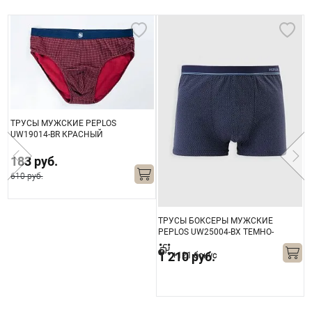
ТРУСЫ МУЖСКИЕ PEPLOS
UW19014-BR КРАСНЫЙ
183 руб.
610 руб.
ТРУСЫ БОКСЕРЫ МУЖСКИЕ
Т
PEPLOS UW25004-BX ТЕМНО-
P
СИНИЙ
1 210 руб.
+121 бонус
8