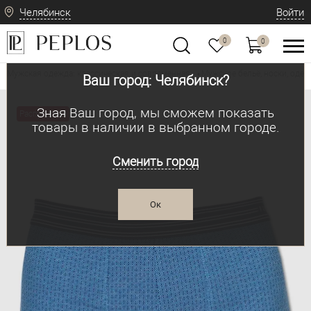
Челябинск
Войти
0
0
Мужская одежда: классическая и современная
Мужское бельё, носки, одеж
•
Ваш город: Челябинск?
Зная Ваш город, мы сможем показать
Распродажа
товары в наличии в выбранном городе.
Сменить город
Ок