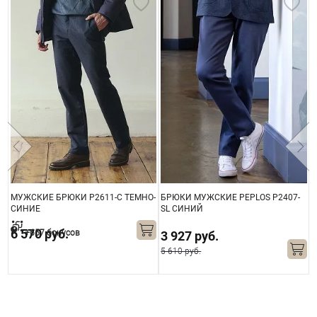
МУЖСКИЕ БРЮКИ P2611-C ТЕМНО-
БРЮКИ МУЖСКИЕ PEPLOS P2407-
С
СИНИЕ
SL СИНИЙ
6 570 руб.
+657 бонусов
3 927 руб.
5 610 руб.