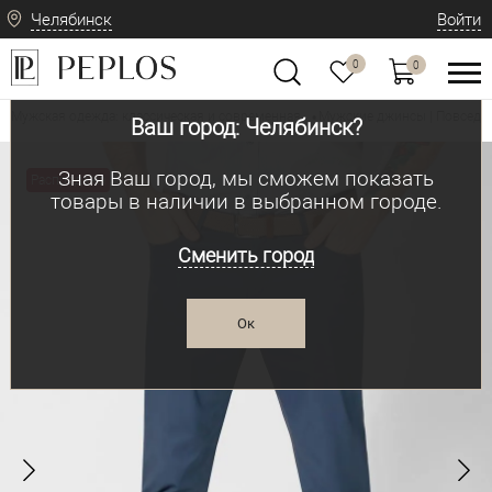
Челябинск
Войти
0
0
Мужская одежда: классическая и современная
Мужские джинсы | Повседн
•
Ваш город: Челябинск?
Зная Ваш город, мы сможем показать
Распродажа
товары в наличии в выбранном городе.
Сменить город
Ок