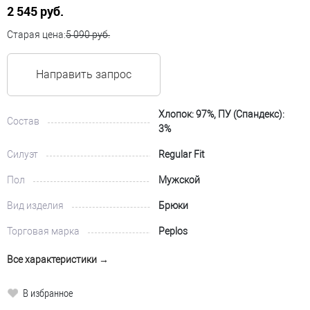
2 545 руб.
Старая цена:
5 090 руб.
Направить запрос
Хлопок: 97%, ПУ (Спандекс):
Состав
3%
Силуэт
Regular Fit
Пол
Мужской
Вид изделия
Брюки
Торговая марка
Peplos
Все характеристики →
В избранное