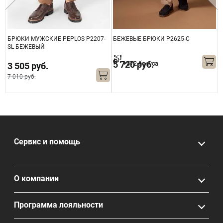
R
БРЮКИ МУЖСКИЕ PEPLOS P2207-
БЕЖЕВЫЕ БРЮКИ P2625-C
Б
SL БЕЖЕВЫЙ
S
5 720 руб.
+572 бонуса
3 505 руб.
7 010 руб.
7
Сервис и помощь
О компании
Программа лояльности