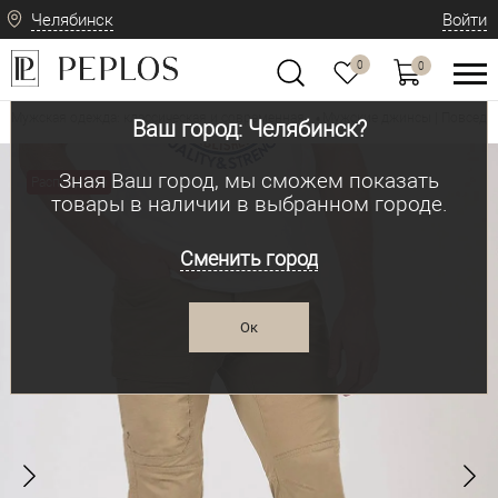
Челябинск
Войти
0
0
Мужская одежда: классическая и современная
Мужские джинсы | Повседн
•
Ваш город: Челябинск?
Зная Ваш город, мы сможем показать
Распродажа
товары в наличии в выбранном городе.
Сменить город
Ок