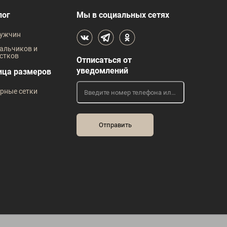
В наличии
лог
Мы в социальных сетях
 размеров
Таблица размеров
ужчин
жды
Размер одежды
Р
альчиков и
стков
Отписаться от
96
104
112
уведомлений
ица размеров
рные сетки