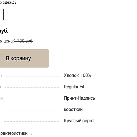
р одежды:
руб.
я цена:
1 730 руб.
В корзину
в
Хлопок: 100%
т
Regular Fit
йн
Принт-Надпись
короткий
Круглый ворот
арактеристики →