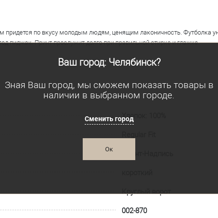
ом придется по вкусу молодым людям, ценящим лаконичность. Футболка у
под пиджак. Принт прослужит долго при правильной стирке и глажке.
Ваш город: Челябинск?
Зная Ваш город, мы сможем показать товары в
наличии в выбранном городе.
Хлопок: 100%
Сменить город
Regular Fit
Ок
Принт-Надпись
короткий
Круглый ворот
002-870