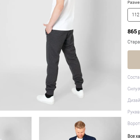
Разме
112
865 
Стара
Соста
Силуэ
Диза
Рукав
Ворот
Все х