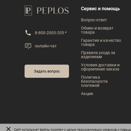
В наличии
В наличии
Сервис и помощь
Таблица размеров
Таблица размеров
Вопрос-ответ
Размер одежды
Размер одежды
Обмен и возврат
товара
8-800-2005-205 *
104
96
100
104
Гарантия и качество
товара
онлайн-чат
Правила ухода за
изделиями
Условия доставки и
оформление заказа
Задать вопрос
Политика
безопасности
платежей
Акции
Сайт
использует файлы «cookie»
с целью персонализации сервисов и повыше