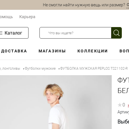
О
Не смогли найти нужную вещь или размер?
омощь
Карьера
Каталог
ДОСТАВКА
МАГАЗИНЫ
КОЛЛЕКЦИИ
ВОП
о, лонгсливы
Футболки мужские
ФУТБОЛКА МУЖСКАЯ PEPLOS TS21102-R
•
•
ФУ
БЕЛ
0
Артик
Выбе