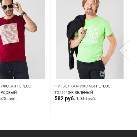
УЖСКАЯ PEPLOS
ФУТБОЛКА МУЖСКАЯ PEPLOS
Ф
БОРДОВЫЙ
TS21113-R ЗЕЛЕНЫЙ
T
582 руб.
2
 890 руб.
1 940 руб.
В корзину
В корзину