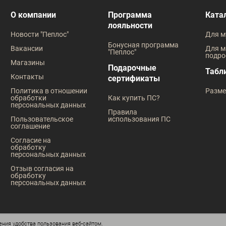
В наличии
В наличии
О компании
Программа
Ката
лояльности
Таблица размеров
Таблица
Новости "Пеплос"
Для м
Размер одежды
Размер оде
Бонусная программа
Вакансии
Для м
"Пеплос"
подро
108
100
112
116
112
Магазины
Подарочные
Табл
Контакты
сертификаты
Политика в отношении
Разме
обработки
Как купить ПС?
персональных данных
Правила
Пользовательское
использования ПС
соглашение
Согласие на
обработку
персональных данных
Отзыв согласия на
обработку
персональных данных
ния удобства пользования веб-сайтом.