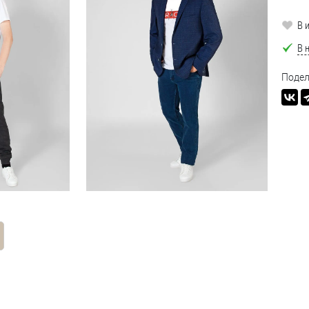
В 
В 
Подел