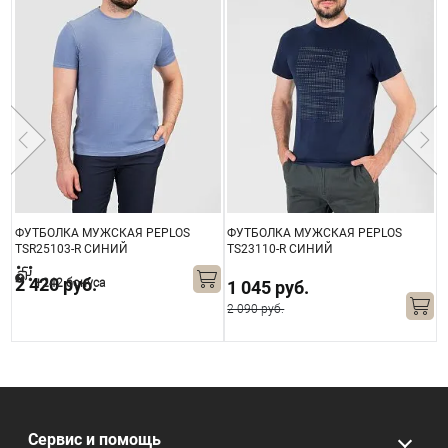
ФУТБОЛКА МУЖСКАЯ PEPLOS
ФУТБОЛКА МУЖСКАЯ PEPLOS
Ф
TSR25103-R СИНИЙ
TS23110-R СИНИЙ
T
2 420 руб.
+242 бонуса
1 045 руб.
2 090 руб.
Сервис и помощь