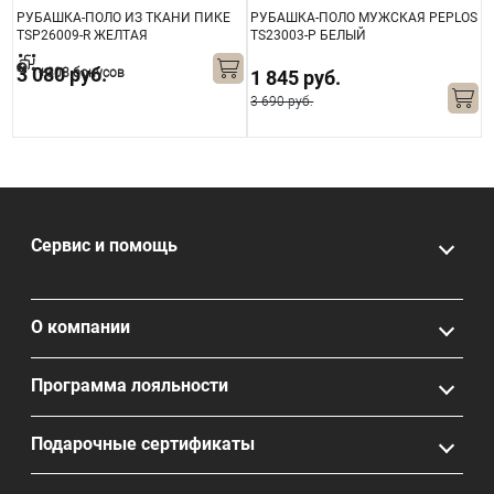
С
РУБАШКА-ПОЛО ИЗ ТКАНИ ПИКЕ
РУБАШКА-ПОЛО МУЖСКАЯ PEPLOS
Р
TSP26009-R ЖЕЛТАЯ
TS23003-Р БЕЛЫЙ
T
3 080 руб.
+308 бонусов
1 845 руб.
3 690 руб.
3
Сервис и помощь
О компании
Программа лояльности
Подарочные сертификаты