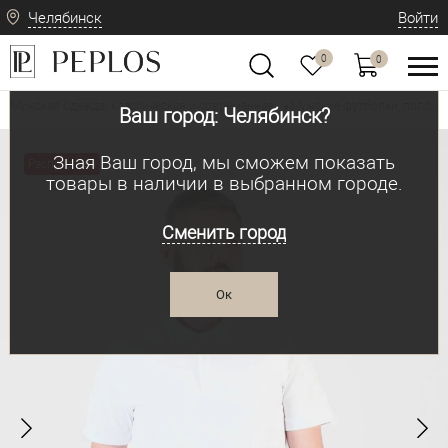
Челябинск
Войти
0
0
Мужская одежда: классическая и современная
Мужские футболки, поло, л
•
Ваш город: Челябинск?
Зная Ваш город, мы сможем показать
Распродажа
товары в наличии в выбранном городе.
Сменить город
Ок