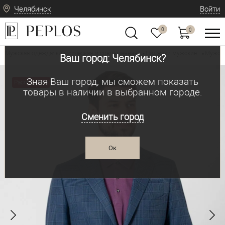
Челябинск
Войти
0
0
Мужская одежда: классическая и современная
Пиджаки мужские
Мужск
•
•
Ваш город: Челябинск?
Зная Ваш город, мы сможем показать
Распродажа
товары в наличии в выбранном городе.
Сменить город
Ок