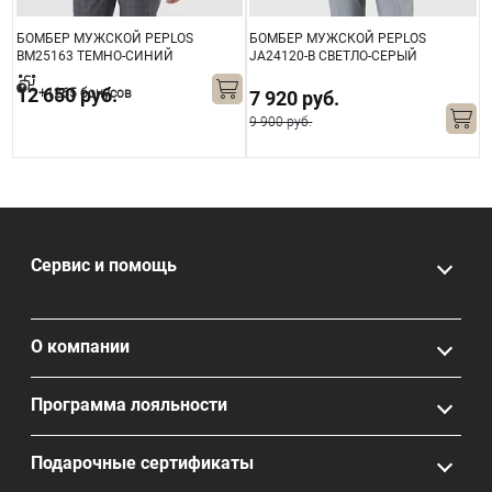
БОМБЕР МУЖСКОЙ PEPLOS
БОМБЕР МУЖСКОЙ PEPLOS
Б
Й
BM25163 ТЕМНО-СИНИЙ
JA24120-B СВЕТЛО-СЕРЫЙ
B
12 650 руб.
+1265 бонусов
7 920 руб.
9 900 руб.
Сервис и помощь
О компании
Программа лояльности
Подарочные сертификаты