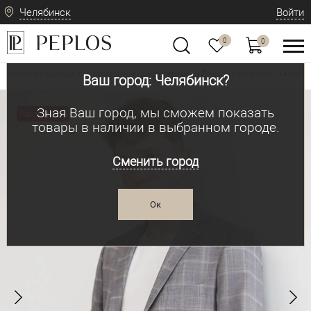
Челябинск
Войти
0
0
Мужская одежда: классическая и современная
Пиджаки мужские
Класси
•
•
Ваш город: Челябинск?
Зная Ваш город, мы сможем показать
Распродажа
товары в наличии в выбранном городе.
Сменить город
Ок