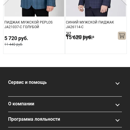
ПИДЖАК МУЖСКОЙ PEPLOS
СИНИЙ МУЖСКОЙ ПИДЖАК
П
JA21037-C ГОЛУБОЙ
JA26114-С
J
15 620 руб.
+1562 бонуса
5 720 руб.
11 440 руб.
1
Сервис и помощь
О компании
Программа лояльности