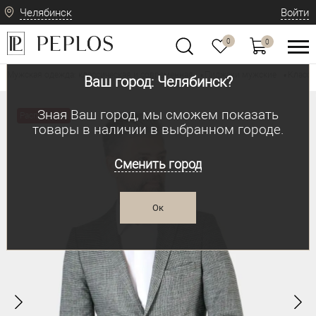
Челябинск
Войти
0
0
Мужская одежда: классическая и современная
Пиджаки мужские
Класси
•
•
Ваш город: Челябинск?
Зная Ваш город, мы сможем показать
Распродажа
товары в наличии в выбранном городе.
Сменить город
Ок