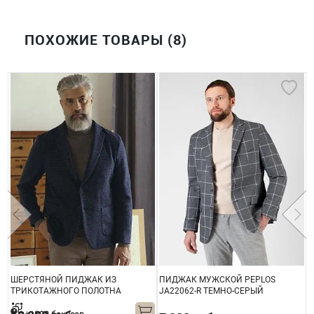
ПОХОЖИЕ ТОВАРЫ (8)
ШЕРСТЯНОЙ ПИДЖАК ИЗ
ПИДЖАК МУЖСКОЙ PEPLOS
М
ТРИКОТАЖНОГО ПОЛОТНА
JA22062-R ТЕМНО-СЕРЫЙ
JA26105-R СИНИЙ