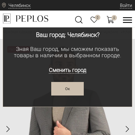
Челябинск
Войти
0
0
Мужская одежда: классическая и современная
Пиджаки мужские
Класси
•
•
Ваш город: Челябинск?
Зная Ваш город, мы сможем показать
Распродажа
товары в наличии в выбранном городе.
Сменить город
Ок