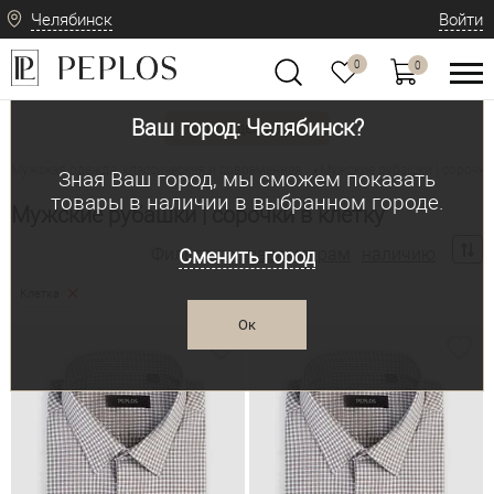
Челябинск
Войти
0
0
Ваш город: Челябинск?
Вид одежды
Мужская одежда: классическая и современная
Мужские рубашки | сорочки
•
Зная Ваш город, мы сможем показать
товары в наличии в выбранном городе.
Мужские рубашки | сорочки в клетку
Фильтр по:
параметрам
наличию
Сменить город
Клетка
Ок