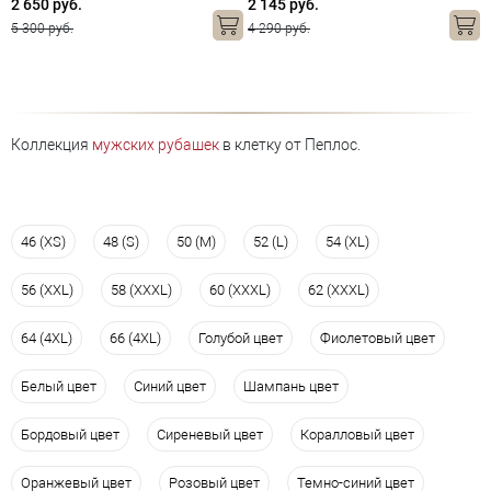
2 650 руб.
2 145 руб.
5 300 руб.
4 290 руб.
Коллекция
мужских рубашек
в клетку от Пеплос.
46 (XS)
48 (S)
50 (M)
52 (L)
54 (XL)
56 (XXL)
58 (XXXL)
60 (XXXL)
62 (XXXL)
64 (4XL)
66 (4XL)
Голубой цвет
Фиолетовый цвет
Белый цвет
Синий цвет
Шампань цвет
Бордовый цвет
Сиреневый цвет
Коралловый цвет
Оранжевый цвет
Розовый цвет
Темно-синий цвет