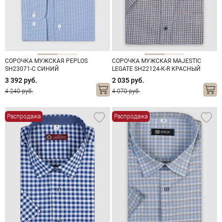
СОРОЧКА МУЖСКАЯ PEPLOS
СОРОЧКА МУЖСКАЯ MAJESTIC
SH23071-C СИНИЙ
LEGATE SH22124-К-R КРАСНЫЙ
3 392 руб.
2 035 руб.
4 240 руб.
4 070 руб.
Распродажа
Распродажа