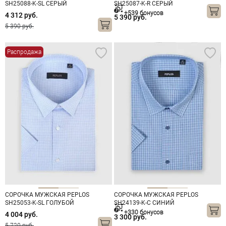
SH25088-K-SL СЕРЫЙ
SH25087-K-R СЕРЫЙ
+539 бонусов
4 312 руб.
5 390 руб.
5 390 руб.
Распродажа
СОРОЧКА МУЖСКАЯ PEPLOS
СОРОЧКА МУЖСКАЯ PEPLOS
SH25053-K-SL ГОЛУБОЙ
SH24139-K-C СИНИЙ
+330 бонусов
4 004 руб.
3 300 руб.
5 720 руб.