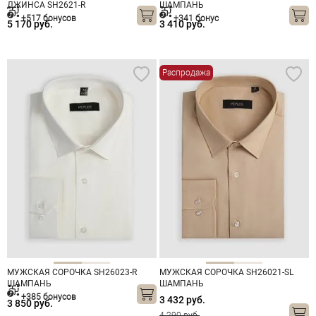
ДЖИНСА SH2621-R
ШАМПАНЬ
+517 бонусов
+341 бонус
5 170 руб.
3 410 руб.
Распродажа
МУЖСКАЯ СОРОЧКА SH26023-R
МУЖСКАЯ СОРОЧКА SH26021-SL
ШАМПАНЬ
ШАМПАНЬ
+385 бонусов
3 432 руб.
3 850 руб.
4 290 руб.