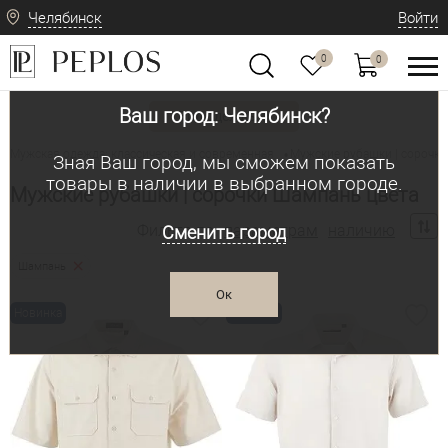
Челябинск
Войти
0
0
Ваш город: Челябинск?
Вид одежды
Мужская одежда: классическая и современная
Мужские рубашки | сорочки
•
Зная Ваш город, мы сможем показать
товары в наличии в выбранном городе.
Мужские рубашки | сорочки Шампань цвета
Фильтр по:
параметрам
наличию
Сменить город
Шампань
Ок
Новинка
Новинка