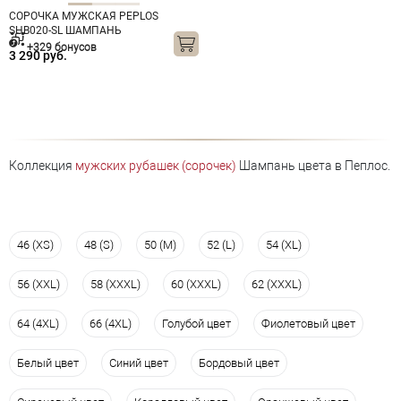
СОРОЧКА МУЖСКАЯ PEPLOS
SHB020-SL ШАМПАНЬ
+329 бонусов
3 290 руб.
Коллекция
мужских рубашек (сорочек)
Шампань цвета в Пеплос.
46 (XS)
48 (S)
50 (M)
52 (L)
54 (XL)
56 (XXL)
58 (XXXL)
60 (XXXL)
62 (XXXL)
64 (4XL)
66 (4XL)
Голубой цвет
Фиолетовый цвет
Белый цвет
Синий цвет
Бордовый цвет