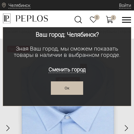
Челябинск
Войти
0
0
Мужская одежда: классическая и современная
Мужские рубашки | сорочки
•
Ваш город: Челябинск?
Зная Ваш город, мы сможем показать
Распродажа
товары в наличии в выбранном городе.
Сменить город
Ок