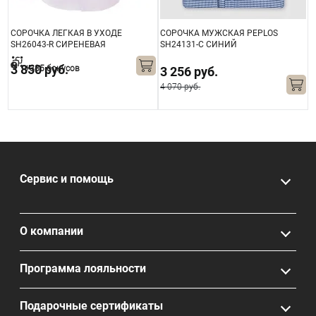
СОРОЧКА ЛЕГКАЯ В УХОДЕ
СОРОЧКА МУЖСКАЯ PEPLOS
С
SH26043-R СИРЕНЕВАЯ
SH24131-C СИНИЙ
S
3 850 руб.
+385 бонусов
3 256 руб.
4 070 руб.
4
Сервис и помощь
О компании
Программа лояльности
Подарочные сертификаты