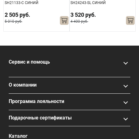
SH21133-С СИНИЙ
SH24243-SL СИНИЙ
S
2 505 руб.
3 520 руб.
5 010 руб.
4 400 руб.
Сервис и помощь
О компании
Программа лояльности
Подарочные сертификаты
Каталог