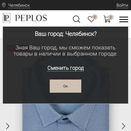
Челябинск
Войти
0
0
Мужская одежда: классическая и современная
Мужские рубашки | сорочки
•
Ваш город: Челябинск?
Зная Ваш город, мы сможем показать
Распродажа
товары в наличии в выбранном городе.
Сменить город
Ок