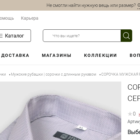
О
Не смогли найти нужную вещь или размер?
омощь
Карьера
Каталог
ДОСТАВКА
МАГАЗИНЫ
КОЛЛЕКЦИИ
ВОП
очки
Мужские рубашки | сорочки с длинным рукавом
СОРОЧКА МУЖСКАЯ P
•
•
СО
СЕ
0
Артик
Выбе