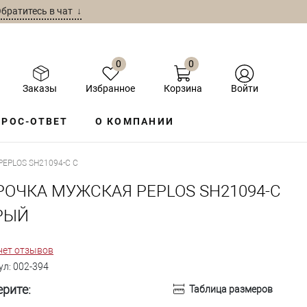
братитесь в чат ↓
0
0
Заказы
Избранное
Корзина
Войти
РОС-ОТВЕТ
О КОМПАНИИ
EPLOS SH21094-С СЕРЫЙ
РОЧКА МУЖСКАЯ PEPLOS SH21094-С
РЫЙ
нет отзывов
ул:
002-394
рите:
Таблица размеров