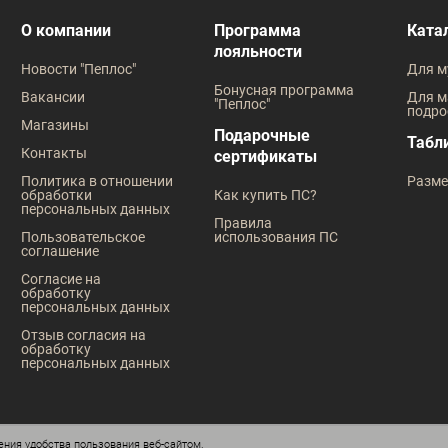
В наличии
В наличии
О компании
Программа
Ката
лояльности
Таблица размеров
Таблица
Новости "Пеплос"
Для м
Размер одежды
Размер оде
Бонусная программа
Вакансии
Для м
"Пеплос"
подро
39
42
42
43
Магазины
Подарочные
Табл
Контакты
сертификаты
Рост
Рост
Политика в отношении
Разме
обработки
Как купить ПС?
176
182
170
176
персональных данных
Правила
Пользовательское
использования ПС
соглашение
Согласие на
обработку
персональных данных
Отзыв согласия на
обработку
персональных данных
ния удобства пользования веб-сайтом.