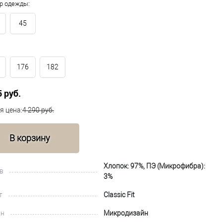
р одежды:
45
176
182
5 руб.
я цена:
4 290 руб.
В корзину
Хлопок: 97%, ПЭ (Микрофибра):
в
3%
т
Classic Fit
йн
Микродизайн