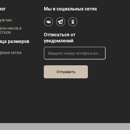
В наличии
лог
Мы в социальных сетях
 размеров
Таблица размеров
ужчин
жды
Размер одежды
Р
альчиков и
стков
Отписаться от
44
45
39
40
43
44
уведомлений
ица размеров
Рост
рные сетки
182
170
176
182
Р