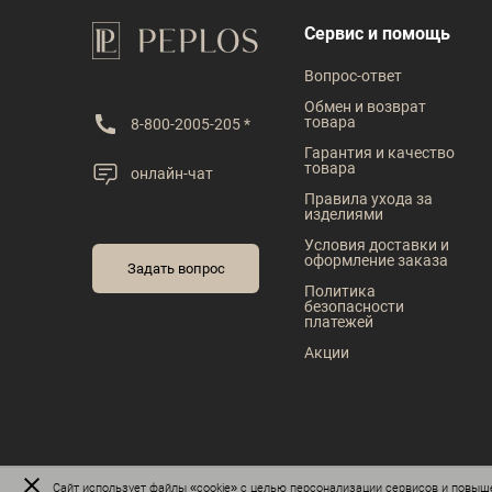
В наличии
Под заказ
Сервис и помощь
Таблица размеров
Таблица размеров
Вопрос-ответ
Размер одежды
Обмен и возврат
товара
8-800-2005-205 *
39
40
41
Гарантия и качество
товара
онлайн-чат
Рост
Правила ухода за
изделиями
176
182
Условия доставки и
оформление заказа
Задать вопрос
Политика
безопасности
платежей
Акции
Сайт
использует файлы «cookie»
с целью персонализации сервисов и повыше