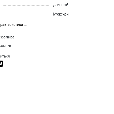
длинный
Мужской
арактеристики →
избранное
наличии
иться