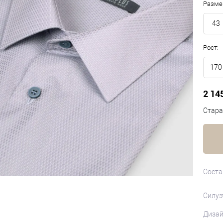
Разме
43
Рост:
170
2 14
Стара
Соста
Силуэ
Диза