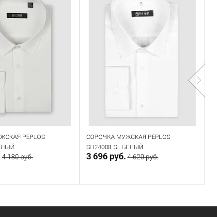
ЖСКАЯ PEPLOS
СОРОЧКА МУЖСКАЯ PEPLOS
С
БЕЛЫЙ
SH24008-SL БЕЛЫЙ
C
.
3 696 руб.
4
4 180 руб.
4 620 руб.
С
В корзину
В корзину