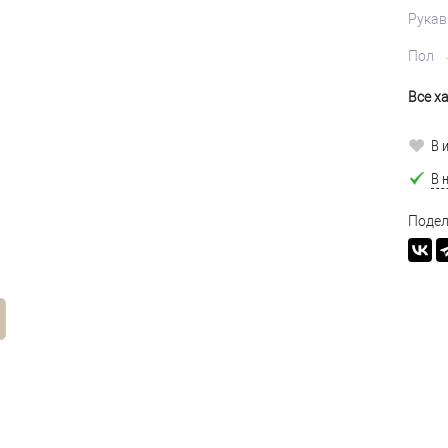
Рукав
Пол
Все х
В 
В 
Подел