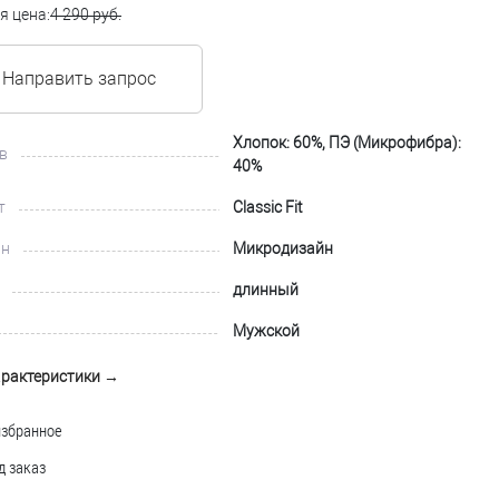
я цена:
4 290 руб.
Направить запрос
Хлопок: 60%, ПЭ (Микрофибра):
в
40%
т
Classic Fit
йн
Микродизайн
длинный
Мужской
арактеристики →
избранное
д заказ