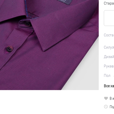
Стара
Соста
Силуэ
Диза
Рукав
Пол
Все х
В 
По