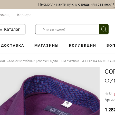
О
Не смогли найти нужную вещь или размер?
омощь
Карьера
Каталог
ДОСТАВКА
МАГАЗИНЫ
КОЛЛЕКЦИИ
ВОП
очки
Мужские рубашки | сорочки с длинным рукавом
СОРОЧКА МУЖСКАЯ P
•
•
СО
ФИ
0
Артик
1 28