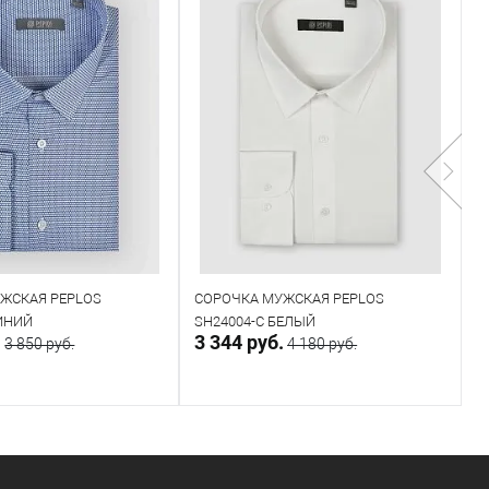
ЖСКАЯ PEPLOS
СОРОЧКА МУЖСКАЯ PEPLOS
Б
СИНИЙ
SH24004-C БЕЛЫЙ
Т
.
3 344 руб.
4
3 850 руб.
4 180 руб.
В корзину
В корзину