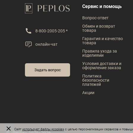
В наличии
В наличии
Сервис и помощь
Таблица размеров
Таблица размеров
Вопрос-ответ
Размер одежды
Размер одежды
Обмен и возврат
товара
8-800-2005-205 *
41
42
43
44
45
42
43
44
Гарантия и качество
товара
онлайн-чат
Рост
Рост
Правила ухода за
изделиями
170
176
182
170
176
182
Условия доставки и
оформление заказа
Задать вопрос
Политика
безопасности
платежей
Акции
Сайт
использует файлы «cookie»
с целью персонализации сервисов и повыше
© «Peplos», 1970 - 2026