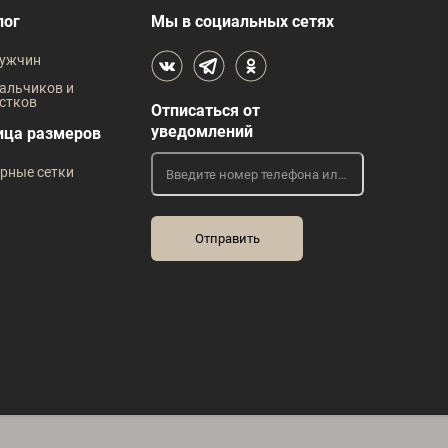
В наличии
лог
Мы в социальных сетях
 размеров
Таблица размеров
ужчин
жды
Размер одежды
Р
альчиков и
стков
Отписаться от
45
42
43
уведомлений
ица размеров
Рост
Р
рные сетки
170
182