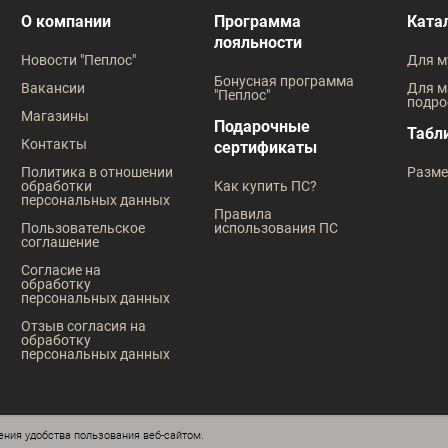
В наличии
В наличии
О компании
Программа
Ката
лояльности
Таблица размеров
Таблица
Новости "Пеплос"
Для м
Размер одежды
Размер оде
Бонусная программа
Вакансии
Для м
"Пеплос"
подро
45
46
40
41
42
43
45
41
44
Магазины
Подарочные
Табл
Контакты
сертификаты
Рост
Рост
Политика в отношении
Разме
обработки
Как купить ПС?
176
182
176
182
персональных данных
Правила
Пользовательское
использования ПС
соглашение
Согласие на
обработку
персональных данных
Отзыв согласия на
обработку
персональных данных
ния удобства пользования веб-сайтом.