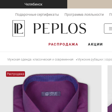
Челябинск
Подарочные сертификаты
Программа лояльности
П
РАСПРОДАЖА
АКЦИИ
Мужская одежда: классическая и современная
Мужские рубашки | сор
•
Распродажа