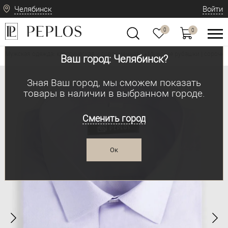
Челябинск
Войти
0
0
Мужская одежда: классическая и современная
Мужские рубашки | сорочки
•
Ваш город: Челябинск?
Зная Ваш город, мы сможем показать
товары в наличии в выбранном городе.
Сменить город
Ок