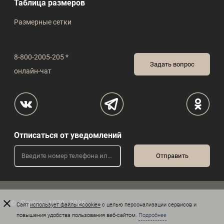
Таблица размеров
Размерные сетки
8-800-2005-205 *
Задать вопрос
онлайн-чат
Отписаться от уведомлений
© «Peplos», 1970 - 2026
Сайт
использует файлы «cookie»
с целью персонализации сервисов и
повышения удобства пользования веб-сайтом.
Подробнее