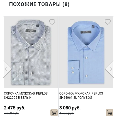
ПОХОЖИЕ ТОВАРЫ (8)
СОРОЧКА МУЖСКАЯ PEPLOS
СОРОЧКА МУЖСКАЯ PEPLOS
С
SH22005-R БЕЛЫЙ
SH24061-SL ГОЛУБОЙ
S
2 475 руб.
3 080 руб.
4 950 руб.
4 400 руб.
4