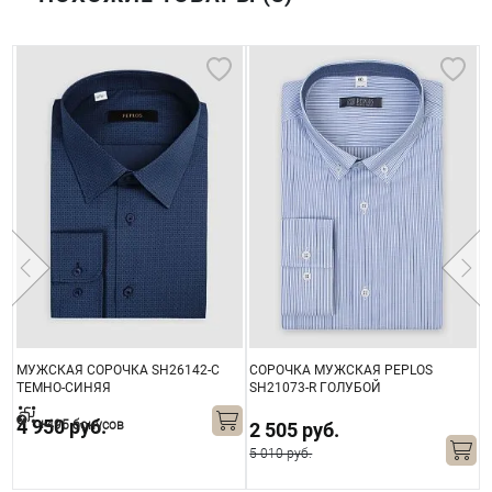
МУЖСКАЯ СОРОЧКА SH26142-C
СОРОЧКА МУЖСКАЯ PEPLOS
С
ТЕМНО-СИНЯЯ
SH21073-R ГОЛУБОЙ
S
4 950 руб.
+495 бонусов
2 505 руб.
5 010 руб.
3