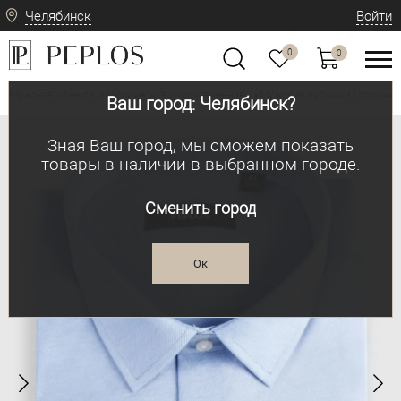
Челябинск
Войти
0
0
Мужская одежда: классическая и современная
Мужские рубашки | сорочки
•
Ваш город: Челябинск?
Зная Ваш город, мы сможем показать
товары в наличии в выбранном городе.
Сменить город
Ок