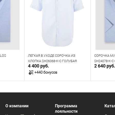
PLOS
ЛЕГКАЯ В УХОДЕ СОРОЧКА ИЗ
СОРОЧКА МУ
ХЛОПКА SH26068-K-C ГОЛУБАЯ
SH24078-K-C
4 400 руб.
2 640 руб
+440 бонусов
у
В корзину
В наличии
В наличии
О компании
Программа
Ката
лояльности
Таблица размеров
Таблица