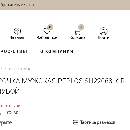
братитесь в чат ↓
0
0
Заказы
Избранное
Корзина
Войти
РОС-ОТВЕТ
О КОМПАНИИ
EPLOS SH22068-К-R ГОЛУБОЙ
РОЧКА МУЖСКАЯ PEPLOS SH22068-К-R
ЛУБОЙ
нет отзывов
ул:
003-602
рите:
Таблица размеров