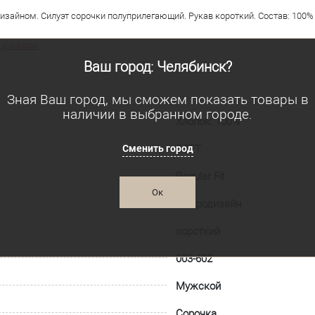
зайном. Силуэт сорочки полуприлегающий. Рукав короткий. Состав: 100% 
 рукавом
.
Ваш город: Челябинск?
Зная Ваш город, мы сможем показать товары в
наличии в выбранном городе.
Хлопок: 100%
Сменить город
SOFT
Regular Fit
Ок
Микродизайн
короткий
003-602
Мужской
Сорочка