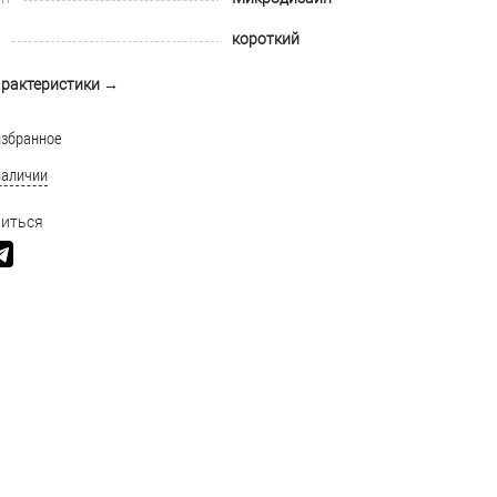
короткий
арактеристики →
избранное
наличии
иться