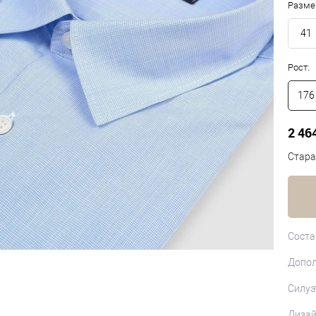
Разме
41
Рост:
176
2 46
Стара
Соста
Допол
Силуэ
Диза