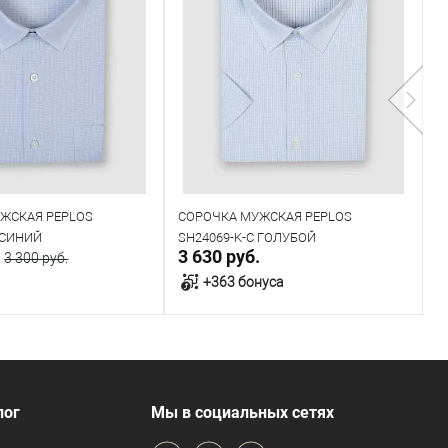
ЖСКАЯ PEPLOS
СОРОЧКА МУЖСКАЯ PEPLOS
С
 СИНИЙ
SH24069-K-C ГОЛУБОЙ
S
.
3 630 руб.
3
3 300 руб.
+363 бонуса
В корзину
В корзину
В наличии
лог
Мы в социальных сетях
 размеров
Таблица размеров