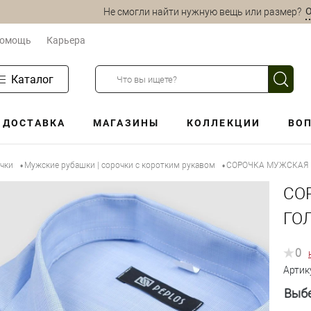
О
Не смогли найти нужную вещь или размер?
омощь
Карьера
Каталог
ДОСТАВКА
МАГАЗИНЫ
КОЛЛЕКЦИИ
ВОП
очки
Мужские рубашки | сорочки с коротким рукавом
СОРОЧКА МУЖСКАЯ P
•
•
СО
ГО
0
Артик
Выбе