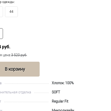
р одежды:
44
4 руб.
я цена:
3 520 руб.
В корзину
в
Хлопок: 100%
нительная отделка
SOFT
т
Regular Fit
йн
Микродизайн