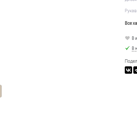
Рукав
Все х
В 
В 
Подел