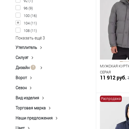
92
(1)
96
(9)
100
(16)
104
(11)
108
(11)
Показать ещё 3
Утеплитель
ПЭ (Текстон) 100%
(15)
ПЭ (Холлофайбер): 100%
(4)
Силуэт
Удлиненный
(6)
ПЭ: 100%
(2)
МУЖСКАЯ КУРТК
Укороченный
(15)
Дизайн
Микродизайн
(1)
СЕРАЯ
11 912 руб.
Однотонная Гладь
(1)
Ворот
Капюшон
(21)
Однотонный
(18)
Сезон
Зима
(21)
Фактурный Однотонный
(1)
Вид изделия
Распродажа
Куртка
(21)
В к
Торговая марка
Peplos
(21)
В наличии
Наши предложения
Распродажа
(18)
Таблица р
Цвет