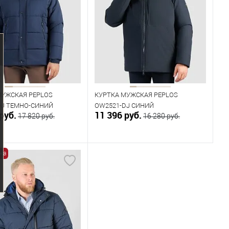
одежды
Размер одежды
104
МУЖСКАЯ PEPLOS
КУРТКА МУЖСКАЯ PEPLOS
DJ ТЕМНО-СИНИЙ
OW2521-DJ СИНИЙ
руб.
11 396 руб.
17 820 руб.
16 280 руб.
жа
В корзину
В корзину
ичии
В наличии
ица размеров
Таблица размеров
одежды
Размер одежды