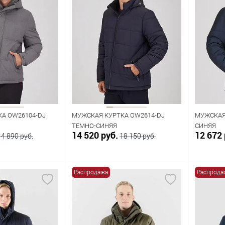
А OW26104-DJ
МУЖСКАЯ КУРТКА OW2614-DJ
МУЖСКАЯ
ТЕМНО-СИНЯЯ
СИНЯЯ
14 520 руб.
12 672 
14 890 руб.
18 150 руб.
Распродажа
Распрода
орзину
В корзину
В наличии
В нал
азмеров
Таблица размеров
Табл