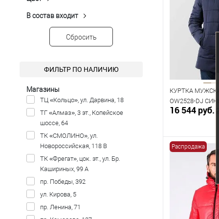
Бежевый
(1)
Размер одежды
Зеленый
(1)
В состав входит
Вискоза
(1)
104
Коричневый
(1)
Нейлон
(2)
Сбросить
Красный
(1)
Полиуретан
(2)
Серый
(1)
Полиэстер
(19)
Показать ещё 3
ФИЛЬТР ПО НАЛИЧИЮ
Спандекс
(2)
Магазины
КУРТКА МУЖСКА
ТЦ «Кольцо», ул. Дарвина, 18
OW2528-DJ СИН
16 544 руб.
ТГ «Алмаз», 3 эт., Копейское
шоссе, 64
ТК «СМОЛИНО», ул.
Новороссийская, 118 В
Распродажа
В к
ТК «Фрегат», цок. эт., ул. Бр.
Кашириных, 99 А
В наличии
пр. Победы, 392
Таблица р
ул. Кирова, 5
Размер одежды
пр. Ленина, 71