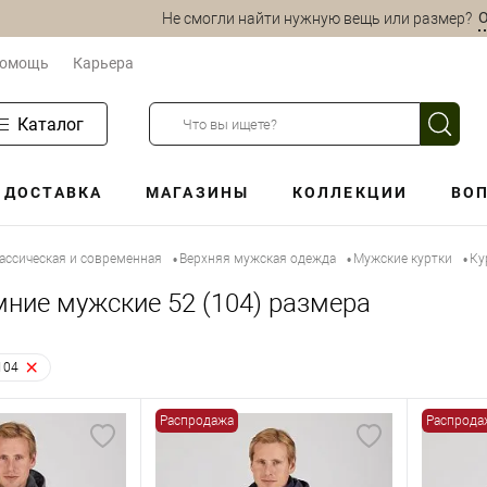
О
Не смогли найти нужную вещь или размер?
омощь
Карьера
Каталог
ДОСТАВКА
МАГАЗИНЫ
КОЛЛЕКЦИИ
ВОП
ассическая и современная
Верхняя мужская одежда
Мужские куртки
Ку
•
•
•
мние мужские 52 (104) размера
104
Распродажа
Распрода