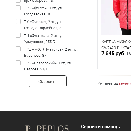
пр. Комарова, 137
104
ТРК «Фокус» , 1 эт., ул.
Молдавская, 16
ТК «Фиеста», 2 эт., ул.
Молодогвардейцев, 7
ТЦ «Флагман», 2 эт., ул.
Удмуртская, 255 Б
КУРТКА МУЖСКА
OW2420-DJ КРА
ТРЦ «МОЛЛ Матрица», 2 эт., ул.
7 645 руб.
15
Баранова, 87
ТРК «Петровский», 1 эт., ул.
Петрова, 31/1
В к
Сбросить
Коллекция
мужск
В наличии
Таблица р
Размер одежды
104
Сервис и помощь