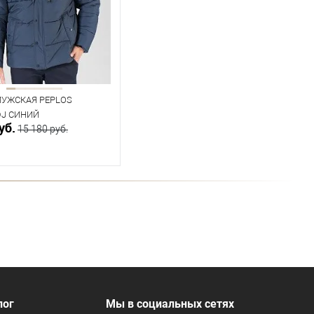
104
МУЖСКАЯ PEPLOS
DJ СИНИЙ
уб.
15 180 руб.
В корзину
ичии
ица размеров
одежды
лог
Мы в социальных сетях