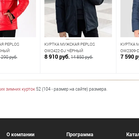
104
104
Я PEPLOS
КУРТКА МУЖСКАЯ PEPLOS
КУРТКА 
СНЫЙ
OW2422-DJ ЧЁРНЫЙ
OW2309-
8 910 руб.
7 590 р
 290 руб.
14 850 руб.
орзину
В корзину
их зимних курток
52 (104 - размер на сайте) размера.
В наличии
В нал
азмеров
Таблица размеров
Табл
Размер одежды
Размер 
104
104
О компании
Программа
Ката