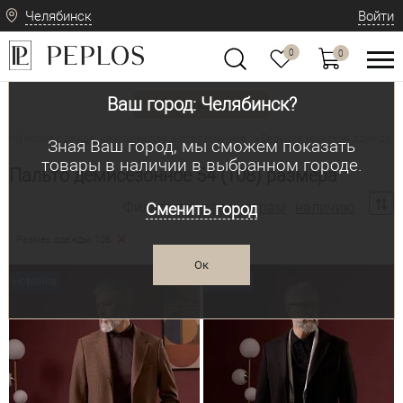
Челябинск
Войти
0
0
Ваш город: Челябинск?
Вид одежды
Мужская одежда: классическая и современная
Верхняя мужская одежда
•
•
Зная Ваш город, мы сможем показать
товары в наличии в выбранном городе.
Пальто демисезонное 54 (108) размера
Фильтр по:
параметрам
наличию
Сменить город
Размер одежды: 108
Ок
Новинка
Новинка