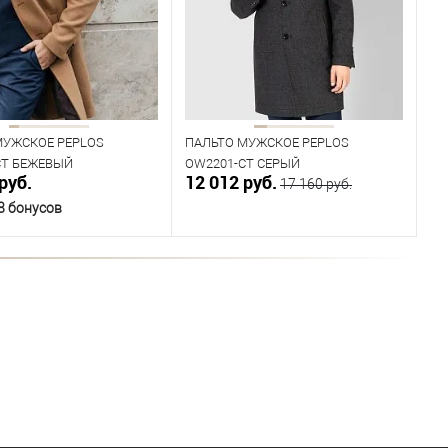
92
Рост
176
МУЖСКОЕ PEPLOS
ПАЛЬТО МУЖСКОЕ PEPLOS
CT БЕЖЕВЫЙ
OW2201-CT СЕРЫЙ
руб.
12 012 руб.
17 160 руб.
8 бонусов
В корзину
В корзину
ичии
В наличии
ица размеров
Таблица размеров
одежды
Размер одежды
92