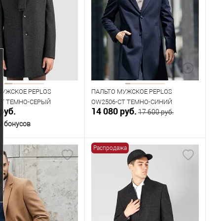
одежды
Размер одежды
92
Рост
176
МУЖСКОЕ PEPLOS
ПАЛЬТО МУЖСКОЕ PEPLOS
CT ТЕМНО-СЕРЫЙ
OW2506-CT ТЕМНО-СИНИЙ
руб.
14 080 руб.
17 600 руб.
9 бонусов
Распродажа
В корзину
В корзину
ичии
В наличии
ица размеров
Таблица размеров
одежды
Размер одежды