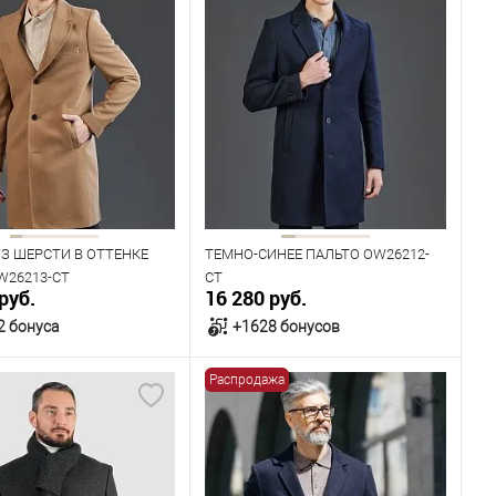
З ШЕРСТИ В ОТТЕНКЕ
ТЕМНО-СИНЕЕ ПАЛЬТО OW26212-
W26213-CT
CT
руб.
16 280 руб.
2 бонуса
+1628 бонусов
Распродажа
В корзину
В корзину
ичии
В наличии
ица размеров
Таблица размеров