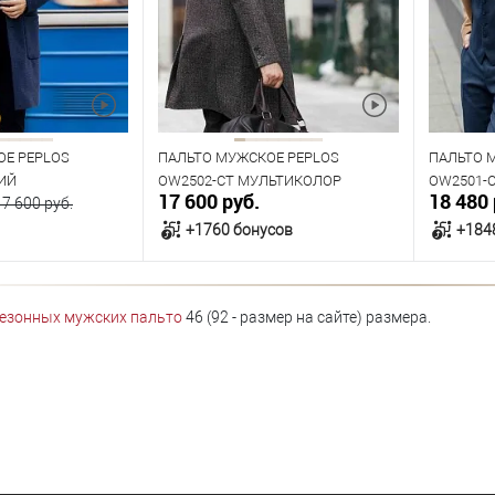
92
92
Рост
Рост
176
182
ОЕ PEPLOS
ПАЛЬТО МУЖСКОЕ PEPLOS
ПАЛЬТО 
ИЙ
OW2502-CT МУЛЬТИКОЛОР
OW2501-
17 600 руб.
18 480 
17 600 руб.
+1760 бонусов
+184
орзину
В корзину
езонных мужских пальто
46 (92 - размер на сайте) размера.
В наличии
В нал
азмеров
Таблица размеров
Табл
Размер одежды
Размер 
92
92