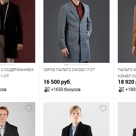
О С СОДЕРЖАНИЕМ
СЕРОЕ ПАЛЬТО OW26217-CT
ПАЛЬТО И
1-CT
КЭМЕЛ O
16 500 руб.
18 920 
сов
+1650 бонусов
+189
орзину
В корзину
В наличии
В нал
азмеров
Таблица размеров
Табл