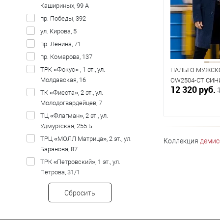
92
Кашириных, 99 А
пр. Победы, 392
Рост
ул. Кирова, 5
176
пр. Ленина, 71
пр. Комарова, 137
ТРК «Фокус» , 1 эт., ул.
ПАЛЬТО МУЖСК
Молдавская, 16
OW2504-CT СИН
12 320 руб.
ТК «Фиеста», 2 эт., ул.
Молодогвардейцев, 7
ТЦ «Флагман», 2 эт., ул.
Удмуртская, 255 Б
В к
ТРЦ «МОЛЛ Матрица», 2 эт., ул.
Коллекция
демис
Баранова, 87
В наличии
ТРК «Петровский», 1 эт., ул.
Таблица р
Петрова, 31/1
Размер одежды
Сбросить
92