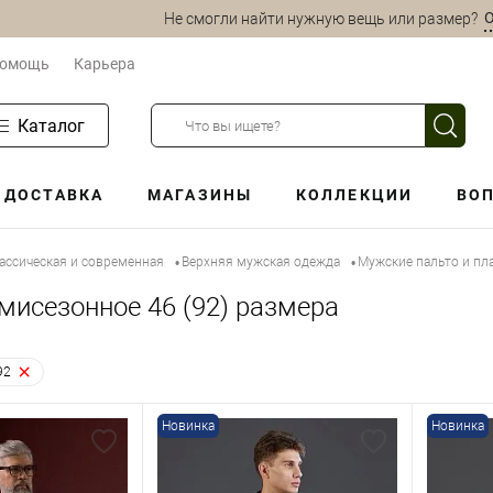
О
Не смогли найти нужную вещь или размер?
омощь
Карьера
Каталог
ДОСТАВКА
МАГАЗИНЫ
КОЛЛЕКЦИИ
ВОП
ассическая и современная
Верхняя мужская одежда
Мужские пальто и пл
•
•
мисезонное 46 (92) размера
92
Новинка
Новинка