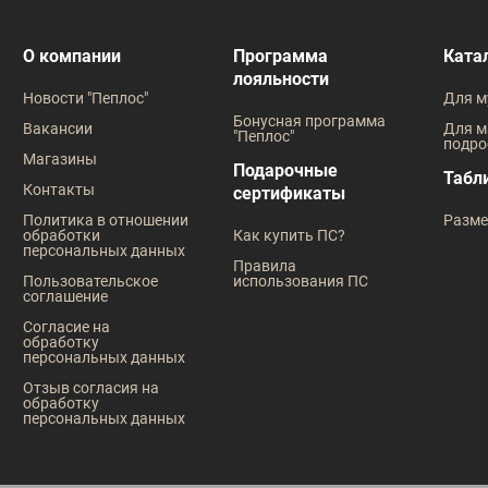
Рост
Рост
182
176
О компании
Программа
Ката
лояльности
Новости "Пеплос"
Для м
Бонусная программа
Вакансии
Для м
"Пеплос"
подро
Магазины
Подарочные
Табл
Контакты
сертификаты
Политика в отношении
Разме
обработки
Как купить ПС?
персональных данных
Правила
Пользовательское
использования ПС
соглашение
Согласие на
обработку
персональных данных
Отзыв согласия на
обработку
персональных данных