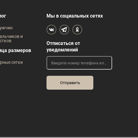
Рост
176
лог
Мы в социальных сетях
ужчин
альчиков и
стков
Отписаться от
уведомлений
ица размеров
рные сетки