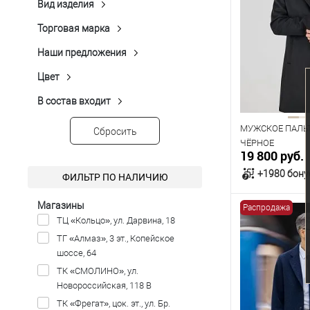
Показать ещё 4
Вид изделия
Однотонная Гладь
(3)
Пальто
(30)
Отложной воротник с лацканами
Размер одежды
Показать ещё 3
(25)
Торговая марка
Peplos
(30)
92
Наши предложения
Новинка
(10)
Рост
Распродажа
(9)
Цвет
Бежевый
(3)
176
Коричневый
(1)
В состав входит
Акрил
(6)
Мультиколор
(1)
Альпака
(3)
МУЖСКОЕ ПАЛЬТ
Сбросить
Рыжий
(2)
Ацетат
(1)
ЧЁРНОЕ
19 800 руб.
Серый
(9)
Вискоза
(22)
Показать ещё 4
+1980 бону
ФИЛЬТР ПО НАЛИЧИЮ
Нейлон
(2)
Показать ещё 3
Магазины
Распродажа
В к
ТЦ «Кольцо», ул. Дарвина, 18
ТГ «Алмаз», 3 эт., Копейское
В наличии
шоссе, 64
Таблица р
ТК «СМОЛИНО», ул.
Новороссийская, 118 В
Размер одежды
ТК «Фрегат», цок. эт., ул. Бр.