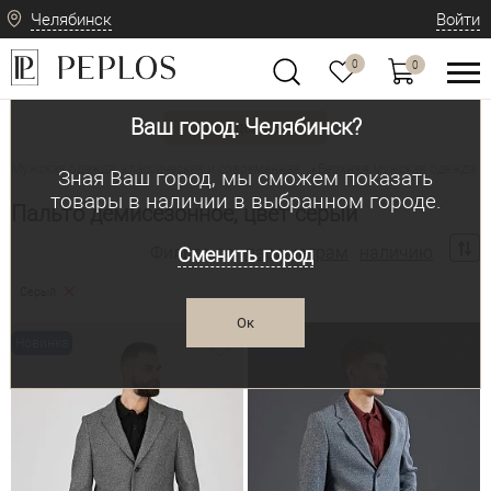
Челябинск
Войти
0
0
Ваш город: Челябинск?
Вид одежды
Мужская одежда: классическая и современная
Верхняя мужская одежда
•
•
Зная Ваш город, мы сможем показать
товары в наличии в выбранном городе.
Пальто демисезонное, цвет серый
Фильтр по:
параметрам
наличию
Сменить город
Серый
Ок
Новинка
Новинка