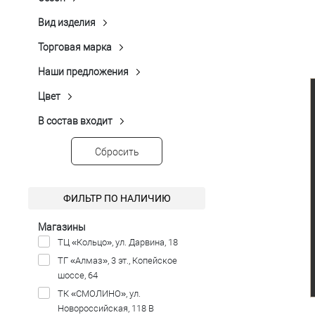
П-574
(2)
Демисезон
(9)
Микродизайн
(2)
Размер одежды
Стойка с застёжкой
(3)
Вид изделия
Однотонная Гладь
(1)
Пальто
(9)
104
Показать ещё 2
Торговая марка
Peplos
(9)
Рост
Наши предложения
Распродажа
(6)
182
Цвет
Серый
(1)
Синий
(1)
В состав входит
Акрил
(2)
Темно-серый
(4)
Вискоза
(6)
Сбросить
Темно-синий
(1)
Нейлон
(1)
Чёрный
(2)
Полиэстер
(9)
ФИЛЬТР ПО НАЛИЧИЮ
Спандекс
(1)
Показать ещё 1
Магазины
ТЦ «Кольцо», ул. Дарвина, 18
ТГ «Алмаз», 3 эт., Копейское
шоссе, 64
ТК «СМОЛИНО», ул.
Новороссийская, 118 В