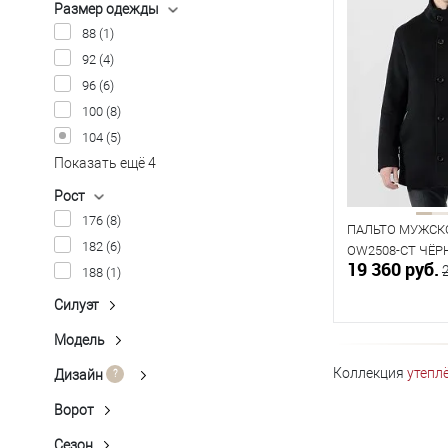
Размер одежды
88
(1)
92
(4)
96
(6)
100
(8)
104
(5)
Показать ещё 4
Рост
176
(8)
ПАЛЬТО МУЖСК
182
(6)
OW2508-CT ЧЁ
19 360 руб.
188
(1)
Силуэт
Полуприлегающий
(5)
Прямой
(4)
Модель
П-564
(1)
В к
П-567
(3)
Коллекция
утепл
Дизайн
Ёлочка
(1)
П-571
(2)
В наличии
Клетка неконтрастная
(1)
Ворот
Капюшон
(1)
П-572
(1)
Таблица р
Меланж
(1)
Стойка
(5)
Сезон