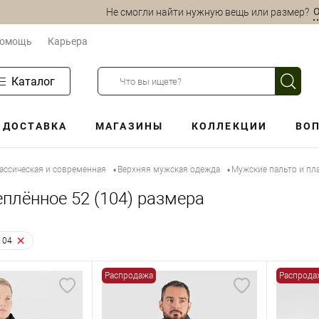
О
Не смогли найти нужную вещь или размер?
омощь
Карьера
Каталог
ДОСТАВКА
МАГАЗИНЫ
КОЛЛЕКЦИИ
ВОП
ассическая и современная
Верхняя мужская одежда
Мужские пальто и пл
•
•
еплённое 52 (104) размера
104
Распродажа
Распрода