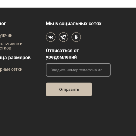
лог
Мы в социальных сетях
ужчин
альчиков и
стков
Отписаться от
уведомлений
ица размеров
рные сетки