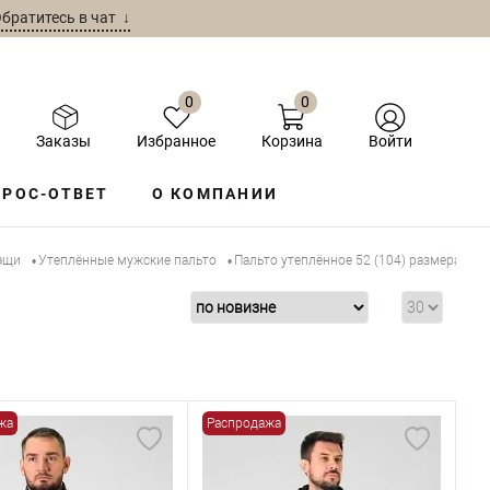
братитесь в чат ↓
0
0
Заказы
Избранное
Корзина
Войти
РОС-ОТВЕТ
О КОМПАНИИ
ащи
Утеплённые мужские пальто
Пальто утеплённое 52 (104) размера
•
•
жа
Распродажа