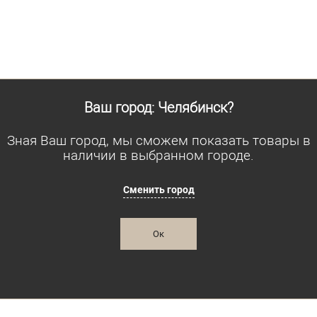
Размер одежды
Размер 
104
104
Рост
Рост
182
182
Ваш город: Челябинск?
Зная Ваш город, мы сможем показать товары в
наличии в выбранном городе.
Сменить город
Ок