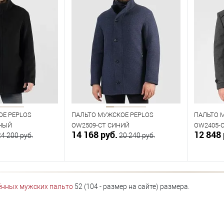
ОЕ PEPLOS
ПАЛЬТО МУЖСКОЕ PEPLOS
ПАЛЬТО 
РНЫЙ
OW2509-CT СИНИЙ
OW2405-
14 168 руб.
12 848 
24 200 руб.
20 240 руб.
орзину
В корзину
ённых мужских пальто
52 (104 - размер на сайте) размера.
В наличии
В нал
азмеров
Таблица размеров
Табл