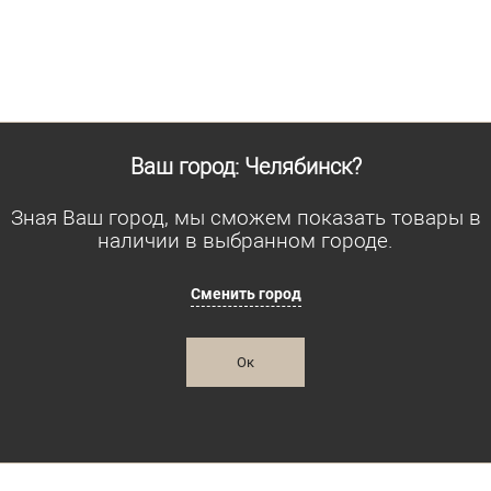
Размер одежды
Размер 
92
92
Рост
Рост
182
176
Ваш город: Челябинск?
Зная Ваш город, мы сможем показать товары в
наличии в выбранном городе.
Сменить город
Ок