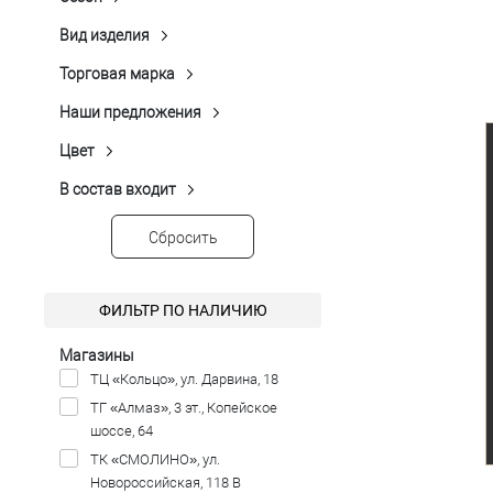
П-574
(2)
Демисезон
(9)
Микродизайн
(2)
Размер одежды
Стойка с застёжкой
(3)
Вид изделия
Однотонная Гладь
(1)
Пальто
(9)
92
Показать ещё 2
Торговая марка
Peplos
(9)
Рост
Наши предложения
Распродажа
(6)
176
Цвет
Серый
(1)
Синий
(1)
В состав входит
Акрил
(2)
Темно-серый
(4)
Вискоза
(6)
Сбросить
Темно-синий
(1)
Нейлон
(1)
Чёрный
(2)
Полиэстер
(9)
ФИЛЬТР ПО НАЛИЧИЮ
Спандекс
(1)
Показать ещё 1
Магазины
ТЦ «Кольцо», ул. Дарвина, 18
ТГ «Алмаз», 3 эт., Копейское
шоссе, 64
ТК «СМОЛИНО», ул.
Новороссийская, 118 В