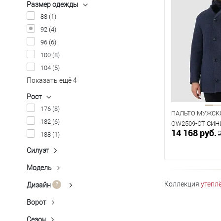
Размер одежды
88
(1)
92
(4)
96
(6)
100
(8)
104
(5)
Показать ещё 4
Рост
176
(8)
ПАЛЬТО МУЖСК
182
(6)
OW2509-CT СИН
14 168 руб.
188
(1)
Силуэт
Полуприлегающий
(5)
Прямой
(4)
Модель
П-564
(1)
В к
П-567
(3)
Коллекция
утепл
Дизайн
Ёлочка
(1)
П-571
(2)
В наличии
Клетка неконтрастная
(1)
Ворот
Капюшон
(1)
П-572
(1)
Таблица р
Меланж
(1)
Стойка
(5)
Сезон