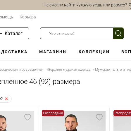
О
Не смогли найти нужную вещь или размер?
омощь
Карьера
Каталог
ДОСТАВКА
МАГАЗИНЫ
КОЛЛЕКЦИИ
ВОП
ассическая и современная
Верхняя мужская одежда
Мужские пальто и пл
•
•
еплённое 46 (92) размера
92
Распродажа
Распрода