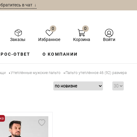
братитесь в чат ↓
0
0
Заказы
Избранное
Корзина
Войти
РОС-ОТВЕТ
О КОМПАНИИ
ащи
Утеплённые мужские пальто
Пальто утеплённое 46 (92) размера
•
•
жа