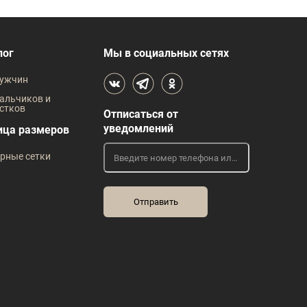
лог
Мы в социальных сетях
ужчин
альчиков и
стков
Отписаться от
уведомлений
ица размеров
рные сетки