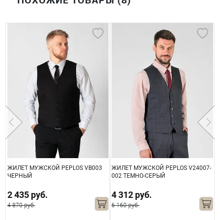
9
ЖИЛЕТ МУЖСКОЙ PEPLOS VB003
ЖИЛЕТ МУЖСКОЙ PEPLOS V24007-
Ж
ЧЕРНЫЙ
002 ТЕМНО-СЕРЫЙ
С
2 435 руб.
4 312 руб.
4 870 руб.
6 160 руб.
5