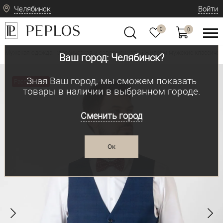
Челябинск
Войти
0
0
Мужская одежда: классическая и современная
Жилеты мужские классичес
•
Ваш город: Челябинск?
Зная Ваш город, мы сможем показать
Распродажа
товары в наличии в выбранном городе.
Сменить город
Ок