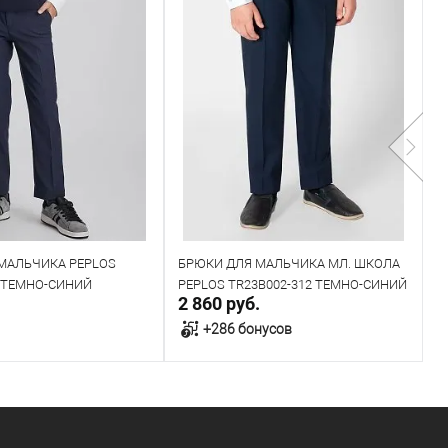
МАЛЬЧИКА PEPLOS
БРЮКИ ДЛЯ МАЛЬЧИКА МЛ. ШКОЛА
Б
L ТЕМНО-СИНИЙ
PEPLOS TR23B002-312 ТЕМНО-СИНИЙ
P
.
2 860 руб.
2
+286 бонусов
авить запрос
В корзину