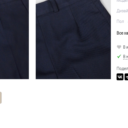
Моде
Диза
Пол
Все х
В 
В 
Подел