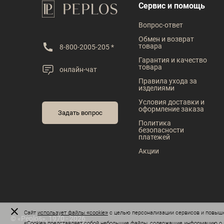
В наличии
В наличии
Сервис и помощь
Таблица размеров
Таблица размеров
Вопрос-ответ
Размер одежды
Размер одежды
Обмен и возврат
товара
8-800-2005-205 *
76
80
84
92
96
Гарантия и качество
товара
онлайн-чат
Рост
Рост
Правила ухода за
изделиями
152
158
164
170
182
Условия доставки и
оформление заказа
Задать вопрос
Политика
безопасности
платежей
Акции
Сайт
использует файлы «cookie»
с целью персонализации сервисов и повыше
© «Peplos», 1970 - 2026
«Сookie» представляет собой небольшие файлы, содержащие информацию о п