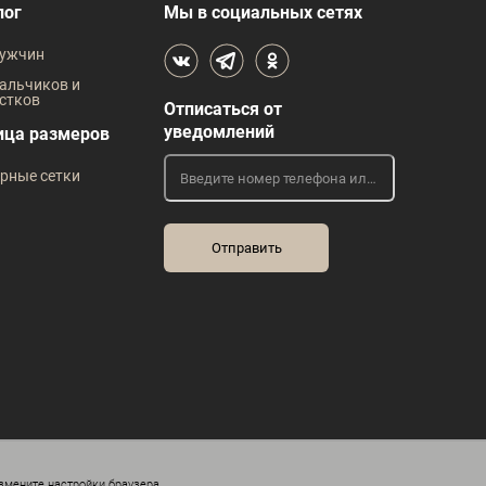
В наличии
лог
Мы в социальных сетях
 размеров
Таблица размеров
ужчин
Размер одежды
Р
альчиков и
стков
Отписаться от
60
64
68
72
уведомлений
ица размеров
Рост
Р
рные сетки
128
134
140
146
152
змените настройки браузера.