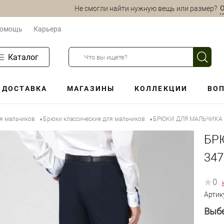
О
Не смогли найти нужную вещь или размер?
омощь
Карьера
Каталог
ДОСТАВКА
МАГАЗИНЫ
КОЛЛЕКЦИИ
ВОП
ля мальчиков
Брюки классические для мальчиков
БРЮКИ ДЛЯ МАЛЬЧИКА 
•
•
БР
34
0
Артик
Выбе