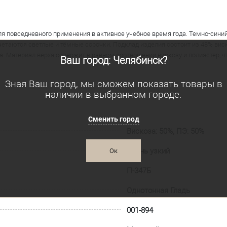
я повседневного применения в активное учебное время года. Темно-синий
етаются светлые и тёмные сорочки. Подклад изделия состоит из 48% виск
 Материал верха содержит в равном соотношении вискозу и полиэстер, ч
Ваш город: Челябинск?
Зная Ваш город, мы сможем показать товары в
наличии в выбранном городе.
Сменить город
Вискоза: 50%, ПЭ: 50%
Очень узкий
Ок
П-347Б
Однотонная Гладь
001-894