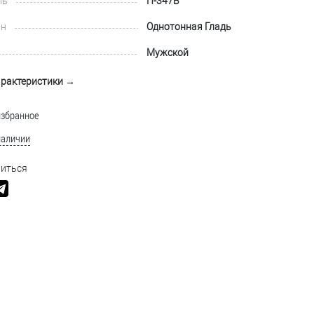
ль
П-347Б
йн
Однотонная Гладь
Мужской
арактеристики →
избранное
наличии
иться