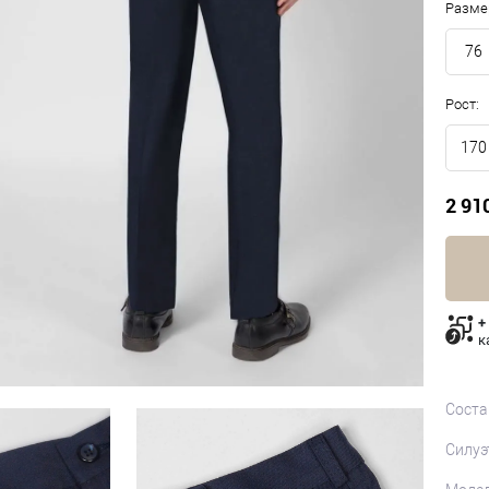
Разме
76
Рост:
170
2 91
+
к
Соста
Силуэ