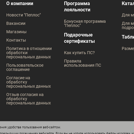
В наличии
Под заказ
О компании
Программа
Ката
лояльности
Таблица размеров
Таблица
Новости "Пеплос"
Для м
Размер одежды
Бонусная программа
Вакансии
Для м
"Пеплос"
подро
76
80
84
Магазины
Подарочные
Табл
Контакты
сертификаты
Рост
Политика в отношении
Разме
обработки
Как купить ПС?
146
152
158
164
170
персональных данных
Правила
Пользовательское
использования ПС
176
соглашение
Согласие на
обработку
персональных данных
Отзыв согласия на
обработку
персональных данных
ния удобства пользования веб-сайтом.
редыдущих посещениях веб-сайта. Если вы не хотите использовать файлы «cookie», и