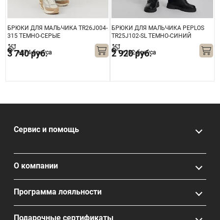
БРЮКИ ДЛЯ МАЛЬЧИКА TR26J004-
БРЮКИ ДЛЯ МАЛЬЧИКА PEPLOS
Б
315 ТЕМНО-СЕРЫЕ
TR25J102-SL ТЕМНО-СИНИЙ
T
3 740 руб.
2 920 руб.
+374 бонуса
+292 бонуса
3
Сервис и помощь
О компании
Программа лояльности
Подарочные сертификаты