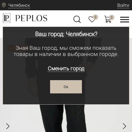
Челябинск
Войти
0
0
Школьная форма / Детская одежда
Детская и подростковая одежда для м
•
Ваш город: Челябинск?
Зная Ваш город, мы сможем показать
Хит продаж
товары в наличии в выбранном городе.
Сменить город
Ок