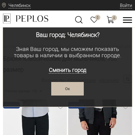
Челябинск
Войти
0
0
Ваш город: Челябинск?
Вид одежды
Школьная форма / Детская одежда
Детская и подростковая одежда для м
•
Зная Ваш город, мы сможем показать
товары в наличии в выбранном городе.
Брюки классические для мальчиков, 100
размер
Сменить город
Фильтр по:
параметрам
наличию
Ок
Размер одежды: 100
Новинка
Новинка