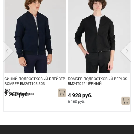
СИНИЙ ПОДРОСТКОВЫЙ БЛЕЙЗЕР-
БОМБЕР ПОДРОСТКОВЫЙ PEPLOS
Б
БОМБЕР BM26T103-303
BM24T042 ЧЁРНЫЙ
B
7 260 руб.
+726 бонусов
4 928 руб.
6 160 руб.