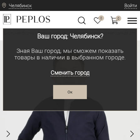
Челябинск
Войти
0
0
Школьная форма / Детская одежда
Детская и подростковая одежда для м
•
Ваш город: Челябинск?
Зная Ваш город, мы сможем показать
товары в наличии в выбранном городе.
Сменить город
Ок