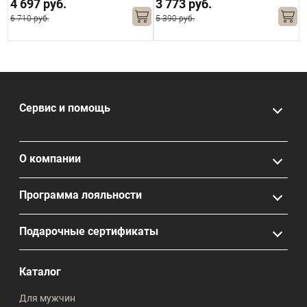
4 697 руб.
3 773 руб.
6 710 руб.
5 390 руб.
1
Сервис и помощь
О компании
Программа лояльности
Подарочные сертификаты
Каталог
Для мужчин