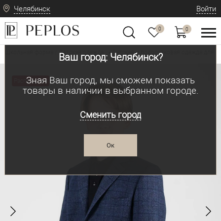
Челябинск
Войти
0
0
Школьная форма / Детская одежда
Детская и подростковая одежда для м
•
Ваш город: Челябинск?
Зная Ваш город, мы сможем показать
Распродажа
товары в наличии в выбранном городе.
Сменить город
Ок