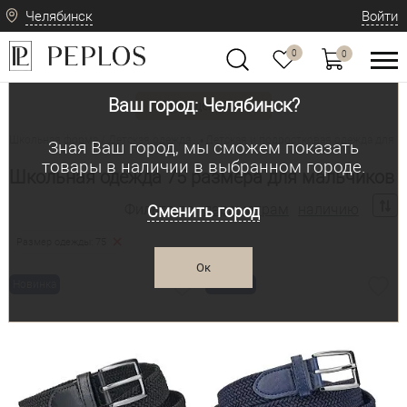
Челябинск
Войти
0
0
Ваш город: Челябинск?
Вид одежды
Школьная форма / Детская одежда
Детская и подростковая одежда для м
•
Зная Ваш город, мы сможем показать
товары в наличии в выбранном городе.
Школьная одежда 75 размера для мальчиков
Фильтр по:
параметрам
наличию
Сменить город
Размер одежды: 75
Ок
Новинка
Новинка