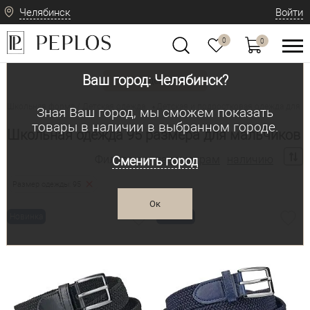
Челябинск
Войти
0
0
Ваш город: Челябинск?
Вид одежды
Школьная форма / Детская одежда
Детская и подростковая одежда для м
•
Зная Ваш город, мы сможем показать
товары в наличии в выбранном городе.
Школьная одежда 95 размера для мальчиков
Фильтр по:
параметрам
наличию
Сменить город
Размер одежды: 95
Ок
Новинка
Новинка