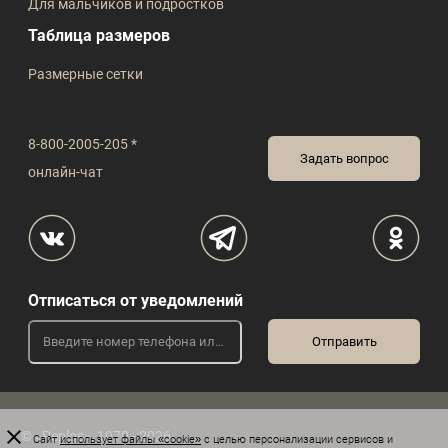
Для мальчиков и подростков
Таблица размеров
Размерные сетки
8-800-2005-205 *
Задать вопрос
онлайн-чат
Отписаться от уведомлений
© «Peplos», 1970 - 2026
Сайт
использует файлы «cookie»
с целью персонализации сервисов и