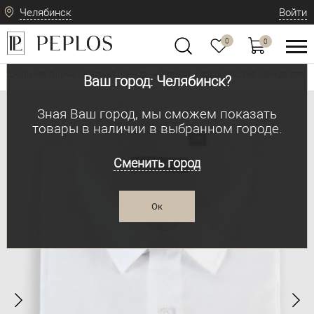
Челябинск
Войти
0
0
Школьная форма / Детская одежда
Детская и подростковая одежда для м
•
Ваш город: Челябинск?
Зная Ваш город, мы сможем показать
товары в наличии в выбранном городе.
Сменить город
Ок