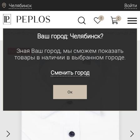
Челябинск
Войти
0
0
Школьная форма / Детская одежда
Детская и подростковая одежда для м
•
Ваш город: Челябинск?
Зная Ваш город, мы сможем показать
Распродажа
товары в наличии в выбранном городе.
Сменить город
Ок