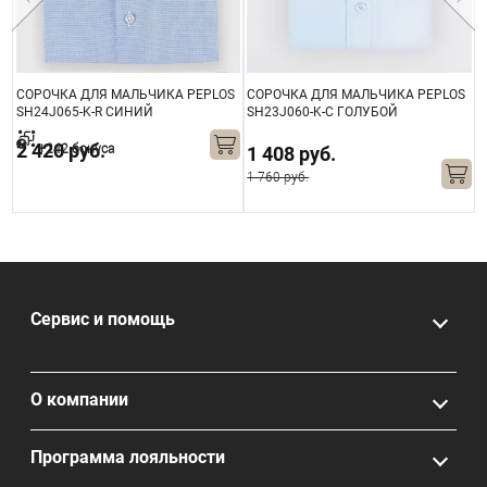
СОРОЧКА ДЛЯ МАЛЬЧИКА PEPLOS
СОРОЧКА ДЛЯ МАЛЬЧИКА PEPLOS
С
SH24J065-K-R СИНИЙ
SH23J060-K-C ГОЛУБОЙ
S
2 420 руб.
+242 бонуса
1 408 руб.
1 760 руб.
Сервис и помощь
О компании
Программа лояльности