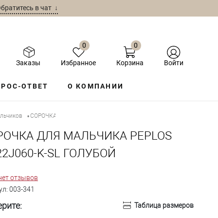
братитесь в чат ↓
0
0
Заказы
Избранное
Корзина
Войти
РОС-ОТВЕТ
О КОМПАНИИ
альчиков
СОРОЧКА ДЛЯ МАЛЬЧИКА PEPLOS SH22J060-K-SL ГОЛУБОЙ
•
РОЧКА ДЛЯ МАЛЬЧИКА PEPLOS
2J060-K-SL ГОЛУБОЙ
нет отзывов
ул:
003-341
рите:
Таблица размеров