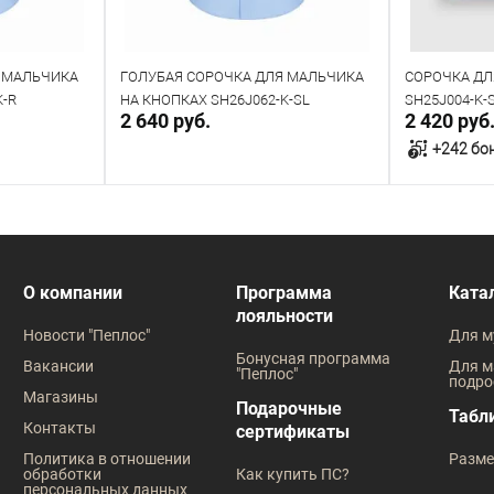
 МАЛЬЧИКА
ГОЛУБАЯ СОРОЧКА ДЛЯ МАЛЬЧИКА
СОРОЧКА ДЛ
K-R
НА КНОПКАХ SH26J062-K-SL
SH25J004-K-
2 640 руб.
2 420 руб
+242 бо
прос
Направить запрос
Под заказ
В наличии
О компании
Программа
Ката
лояльности
Таблица размеров
Таблица
Новости "Пеплос"
Для м
Размер оде
Бонусная программа
Вакансии
Для м
"Пеплос"
подро
30
31
Магазины
Подарочные
Табл
Контакты
сертификаты
36
Политика в отношении
Разме
обработки
Как купить ПС?
Рост
персональных данных