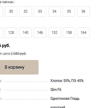
р одежды:
30
32
33
34
35
36
128
140
146
152
158
164
6 руб.
я цена:
2 080 руб.
В корзину
в
Хлопок: 55%, ПЭ: 45%
т
Slim Fit
йн
Однотонная Гладь
короткий