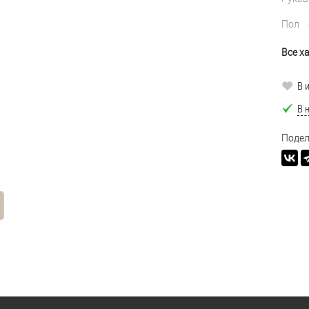
Пол
Все х
В 
В 
Подел