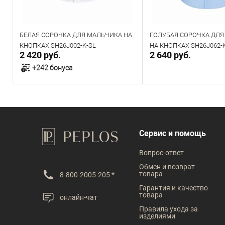
БЕЛАЯ СОРОЧКА ДЛЯ МАЛЬЧИКА НА
ГОЛУБАЯ СОРОЧКА ДЛЯ
КНОПКАХ SH26J002-K-SL
НА КНОПКАХ SH26J062-
2 420 руб.
2 640 руб.
+242 бонуса
В корзину
Направить за
В наличии
Под заказ
Сервис и помощь
Таблица размеров
Таблица размеров
Вопрос-ответ
Размер одежды
Обмен и возврат
товара
8-800-2005-205 *
29
30
31
32
33
Гарантия и качество
товара
онлайн-чат
34
35
36
Правила ухода за
изделиями
Рост