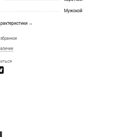
Мужской
арактеристики →
избранное
наличии
иться