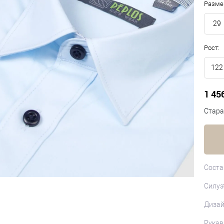
Разме
29
Рост:
122
1 45
Стара
Соста
Силуэ
Диза
Рукав