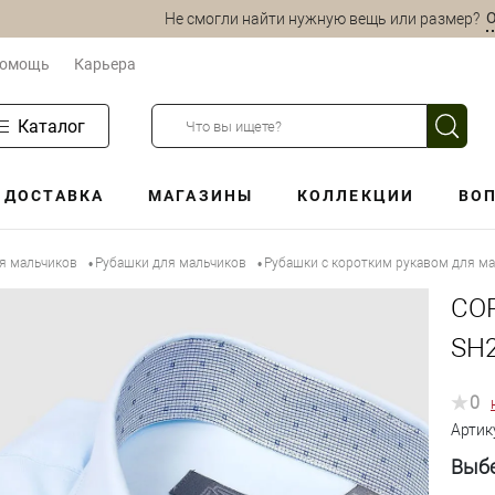
О
Не смогли найти нужную вещь или размер?
омощь
Карьера
Каталог
ДОСТАВКА
МАГАЗИНЫ
КОЛЛЕКЦИИ
ВОП
ля мальчиков
Рубашки для мальчиков
Рубашки с коротким рукавом для м
•
•
СО
SH2
0
Артик
Выбе