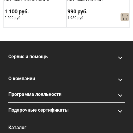
SW21J001 ТЕМНО-СИНИЙ
SW21J005 ГОЛУБОЙ
S
1 100 руб.
990 руб.
2 200 руб.
1 980 руб.
3
Сервис и помощь
О компании
Программа лояльности
Подарочные сертификаты
Каталог