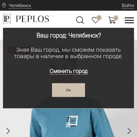
Челябинск
Войти
0
0
Школьная форма / Детская одежда
Детская и подростковая одежда для м
•
Ваш город: Челябинск?
Зная Ваш город, мы сможем показать
Распродажа
товары в наличии в выбранном городе.
Сменить город
Ок