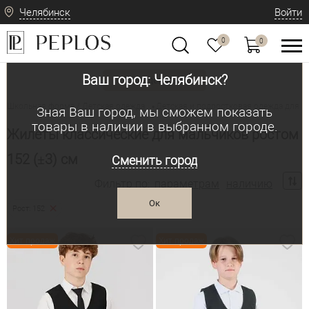
Челябинск
Войти
0
0
Ваш город: Челябинск?
Вид одежды
Школьная форма / Детская одежда
Детская и подростковая одежда для м
•
Зная Ваш город, мы сможем показать
товары в наличии в выбранном городе.
Жилеты классические для мальчиков ростом
152 (±3) см
Сменить город
Фильтр по:
параметрам
наличию
Ок
Рост: 152
Хит продаж
Хит продаж