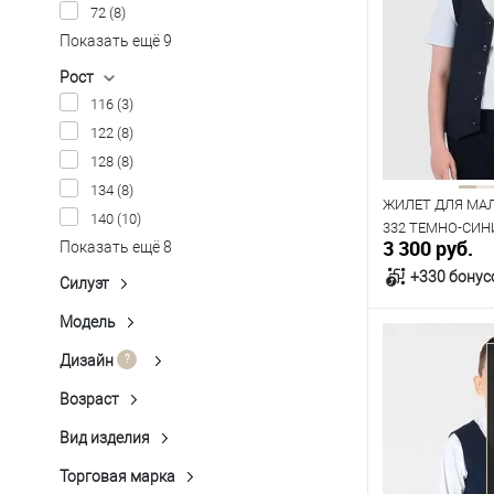
72
(8)
Размер одежды
Показать ещё 9
76
Рост
116
(3)
Рост
122
(8)
152
158
128
(8)
134
(8)
ЖИЛЕТ ДЛЯ МАЛ
140
(10)
332 ТЕМНО-СИН
3 300 руб.
Показать ещё 8
+330 бонус
Силуэт
Полуприлегающий
(28)
Модель
П-001
(1)
В к
П-001-2
(1)
Дизайн
Клетка неконтрастная
(1)
П-003
(3)
Однотонная Гладь
(22)
Возраст
В наличии
Детское
(19)
П-332
(4)
Однотонный
(5)
Таблица р
Подростковое
(9)
Вид изделия
П-350
(15)
Жилет
(28)
Размер одежды
Показать ещё 1
Торговая марка
Peplos
(28)