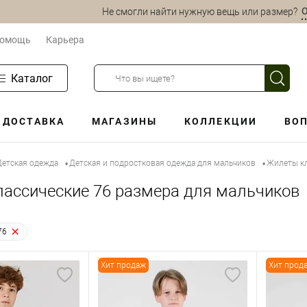
О
Не смогли найти нужную вещь или размер?
омощь
Карьера
Каталог
ДОСТАВКА
МАГАЗИНЫ
КОЛЛЕКЦИИ
ВОП
Детская одежда
Детская и подростковая одежда для мальчиков
Жилеты кл
•
•
ассические 76 размера для мальчиков
76
Хит продаж
Хит прод