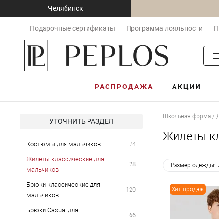
Челябинск
Подарочные сертификаты
Программа лояльности
П
РАСПРОДАЖА
АКЦИИ
Школьная форма / 
УТОЧНИТЬ РАЗДЕЛ
Жилеты кл
Костюмы для мальчиков
74
Жилеты классические для
28
Размер одежды: 
мальчиков
Брюки классические для
120
Хит продаж
мальчиков
Брюки Casual для
66