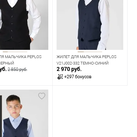
одежды
Размер одежды
76
Рост
146
152
158
164
ЛЯ МАЛЬЧИКА PEPLOS
ЖИЛЕТ ДЛЯ МАЛЬЧИКА PEPLOS
 ЧЕРНЫЙ
V21J002-332 ТЕМНО-СИНИЙ
уб.
2 970 руб.
2 850 руб.
+297 бонусов
В корзину
В корзину
ичии
В наличии
ица размеров
Таблица размеров
одежды
Размер одежды