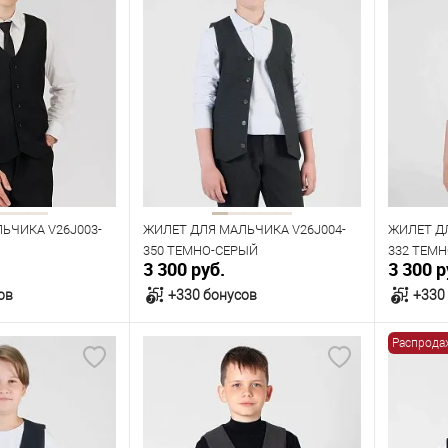
ЬЧИКА V26J003-
ЖИЛЕТ ДЛЯ МАЛЬЧИКА V26J004-
ЖИЛЕТ Д
350 ТЕМНО-СЕРЫЙ
332 ТЕМ
3 300 руб.
3 300 р
ов
+330 бонусов
+330
Распрода
орзину
В корзину
В наличии
В нал
азмеров
Таблица размеров
Табл