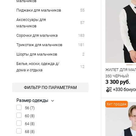
мальчиков
Пиджаки для мальчиков
55
Аксессуары для
57
мальчиков
Сорочки для мальчика
183
Трикотаж для мальчиков
181
Шорты для мальчиков
2
Белье, носки, одежда д/
12
ЖИЛЕТ ДЛЯ МАЛ
дома и отдыха
350 ЧЁРНЫЙ
3 300 руб.
ФИЛЬТР ПО ПАРАМЕТРАМ
+330 бонус
Размер одежды
Хит продаж
В к
56
(7)
60
(8)
В наличии
64
(8)
Таблица р
68
(8)