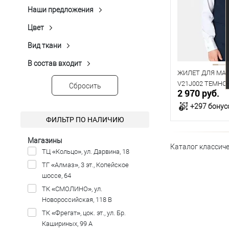
76
Наши предложения
Хит продаж
(10)
Распродажа
(5)
Рост
Цвет
Серый
(6)
Синий
(4)
152
Вид ткани
Трикотажный
(3)
Темно-серый
(3)
В состав входит
Вискоза
(22)
Темно-синий
(9)
ЖИЛЕТ ДЛЯ МА
Нейлон
(3)
V21J002 ТЕМНО
Чёрный
(6)
Сбросить
2 970 руб.
Полиэстер
(25)
+297 бонус
Спандекс
(4)
ФИЛЬТР ПО НАЛИЧИЮ
Шерсть
(6)
В к
Магазины
Каталог классиче
ТЦ «Кольцо», ул. Дарвина, 18
В наличии
ТГ «Алмаз», 3 эт., Копейское
шоссе, 64
Таблица р
ТК «СМОЛИНО», ул.
Размер одежды
Новороссийская, 118 В
76
ТК «Фрегат», цок. эт., ул. Бр.
Кашириных, 99 А