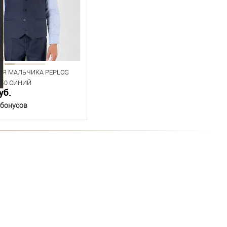
76
Рост
152
ЛЯ МАЛЬЧИКА PEPLOS
350 СИНИЙ
уб.
 бонусов
В корзину
ичии
ица размеров
одежды