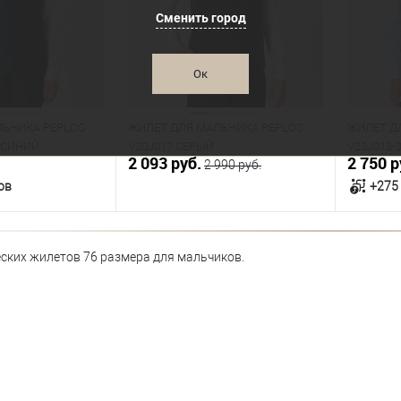
76
76
Сменить город
Рост
Рост
Ок
140
146
152
158
164
ЛЬЧИКА PEPLOS
ЖИЛЕТ ДЛЯ МАЛЬЧИКА PEPLOS
ЖИЛЕТ Д
-СИНИЙ
V20J017 СЕРЫЙ
V23J013-
2 093 руб.
2 750 р
2 990 руб.
ов
+275
орзину
В корзину
ских жилетов 76 размера для мальчиков.
В наличии
В нал
азмеров
Таблица размеров
Табл
Размер одежды
Размер 
76
76