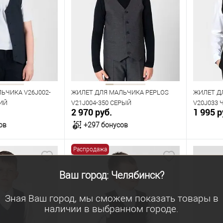
Размер одежды
Размер 
76
76
Рост
Рост
152
158
152
ЬЧИКА V26J002-
ЖИЛЕТ ДЛЯ МАЛЬЧИКА PEPLOS
ЖИЛЕТ Д
ИЙ
V21J004-350 СЕРЫЙ
V20J033
2 970 руб.
1 995 р
ов
+297 бонусов
Распродажа
орзину
В корзину
Ваш город: Челябинск?
В наличии
В нал
азмеров
Таблица размеров
Табл
Зная Ваш город, мы сможем показать товары в
наличии в выбранном городе.
Размер одежды
Размер 