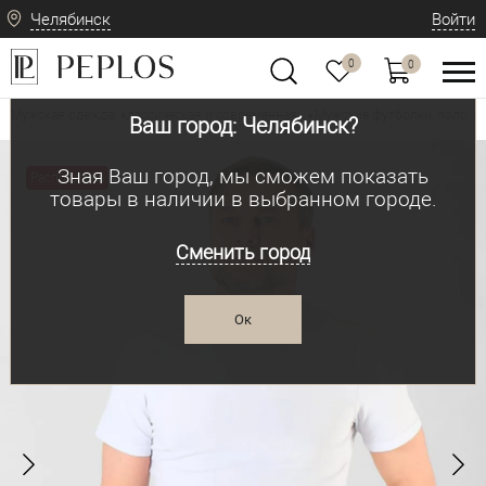
Челябинск
Войти
0
0
Мужская одежда: классическая и современная
Мужские футболки, поло, л
•
Ваш город: Челябинск?
Зная Ваш город, мы сможем показать
Распродажа
товары в наличии в выбранном городе.
Сменить город
Ок