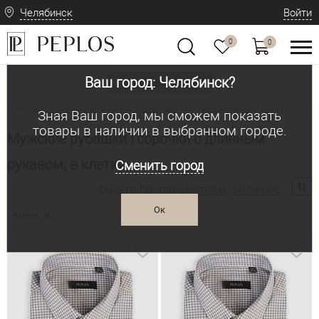
Челябинск
Войти
0
0
Ваш город: Челябинск?
Вид одежды
Мужская одежда: классическая и современная
Мужские рубашки | сорочки
•
Зная Ваш город, мы сможем показать
товары в наличии в выбранном городе.
Мужские рубашки | сорочки с длинным
рукавом, в клетку
Сменить город
Фильтр по:
параметрам
наличию
Ок
Клетка