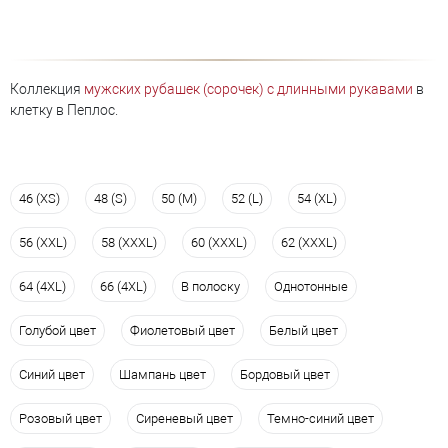
Коллекция
мужских рубашек (сорочек) с длинными рукавами
в
клетку в Пеплос.
46 (XS)
48 (S)
50 (M)
52 (L)
54 (XL)
56 (XXL)
58 (XXXL)
60 (XXXL)
62 (XXXL)
64 (4XL)
66 (4XL)
В полоску
Однотонные
Голубой цвет
Фиолетовый цвет
Белый цвет
Синий цвет
Шампань цвет
Бордовый цвет
Розовый цвет
Сиреневый цвет
Темно-синий цвет