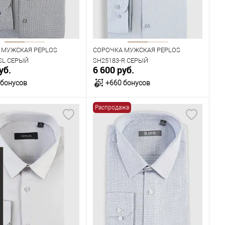
Рост
176
182
176
182
 МУЖСКАЯ PEPLOS
СОРОЧКА МУЖСКАЯ PEPLOS
SL СЕРЫЙ
SH25183-R СЕРЫЙ
уб.
6 600 руб.
 бонусов
+660 бонусов
Распродажа
В корзину
В корзину
ичии
В наличии
ица размеров
Таблица размеров
одежды
Размер одежды
41
42
43
40
41
42
43
44
Рост