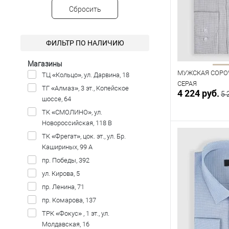
Вискоза
(4)
40
41
Сбросить
Лайкра
(4)
Рост
Лен
(19)
ФИЛЬТР ПО НАЛИЧИЮ
Модал
(4)
176
182
Показать ещё 6
Магазины
МУЖСКАЯ СОРОЧ
ТЦ «Кольцо», ул. Дарвина, 18
СЕРАЯ
ТГ «Алмаз», 3 эт., Копейское
4 224 руб.
5 
шоссе, 64
ТК «СМОЛИНО», ул.
Новороссийская, 118 В
ТК «Фрегат», цок. эт., ул. Бр.
В к
Кашириных, 99 А
пр. Победы, 392
В наличии
ул. Кирова, 5
Таблица р
пр. Ленина, 71
Размер одежды
пр. Комарова, 137
40
41
ТРК «Фокус» , 1 эт., ул.
Молдавская, 16