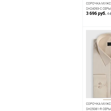
СОРОЧКА МУЖС
SH24093-C СЕР
3 696 руб.
4 
В к
В наличии
Таблица р
Размер одежды
44
45
Рост
176
182
СОРОЧКА МУЖС
SH25081-R СЕР