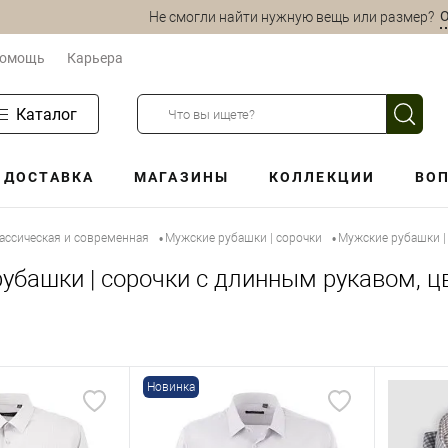
О
Не смогли найти нужную вещь или размер?
омощь
Карьера
Каталог
ДОСТАВКА
МАГАЗИНЫ
КОЛЛЕКЦИИ
ВОП
ассическая и современная
Мужские рубашки | сорочки
Мужские рубашки |
•
•
убашки | сорочки с длинным рукавом, ц
Новинка