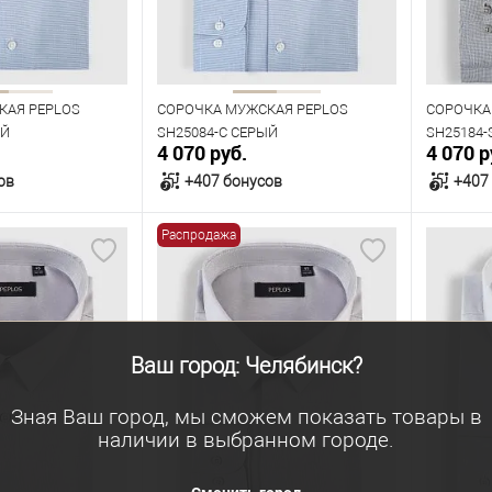
Рост
Рост
182
176
182
170
КАЯ PEPLOS
СОРОЧКА МУЖСКАЯ PEPLOS
СОРОЧКА
ЫЙ
SH25084-C СЕРЫЙ
SH25184-
4 070 руб.
4 070 р
ов
+407 бонусов
+407
Распродажа
орзину
В корзину
В наличии
В нал
азмеров
Таблица размеров
Табл
Ваш город: Челябинск?
Размер одежды
Размер 
43
45
43
44
45
46
39
Зная Ваш город, мы сможем показать товары в
наличии в выбранном городе.
Рост
Рост