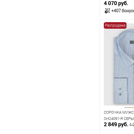
4 070 руб.
+407 бонус
Распродажа
В к
В наличии
Таблица р
Размер одежды
39
40
Рост
176
182
СОРОЧКА МУЖС
SH24091-R СЕР
2 849 руб.
4 