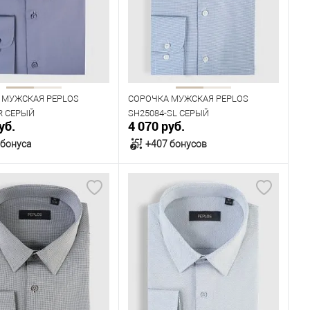
40
41
42
43
39
40
41
42
43
Рост
182
170
176
182
 МУЖСКАЯ PEPLOS
СОРОЧКА МУЖСКАЯ PEPLOS
R СЕРЫЙ
SH25084-SL СЕРЫЙ
уб.
4 070 руб.
 бонуса
+407 бонусов
В корзину
В корзину
ичии
В наличии
ица размеров
Таблица размеров
одежды
Размер одежды
42
43
44
45
40
41
42