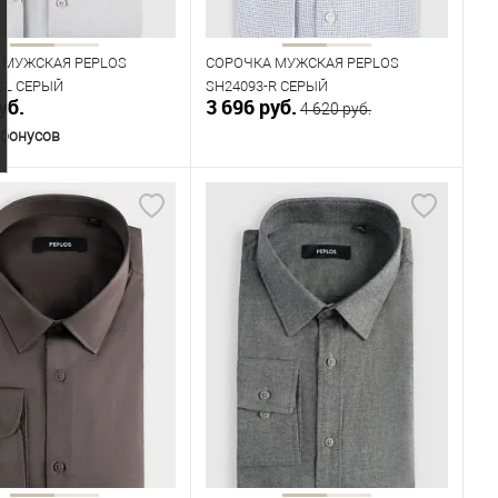
176
182
170
176
182
 МУЖСКАЯ PEPLOS
СОРОЧКА МУЖСКАЯ PEPLOS
SL СЕРЫЙ
SH24093-R СЕРЫЙ
уб.
3 696 руб.
4 620 руб.
 бонусов
В корзину
В корзину
ичии
В наличии
ица размеров
Таблица размеров
одежды
Размер одежды
40
41
42
43
40
41
43
44
45
Рост
176
182
176
182