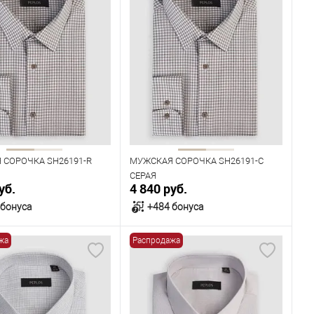
 СОРОЧКА SH26191-R
МУЖСКАЯ СОРОЧКА SH26191-C
СЕРАЯ
уб.
4 840 руб.
 бонуса
+484 бонуса
жа
Распродажа
В корзину
В корзину
ичии
В наличии
ица размеров
Таблица размеров