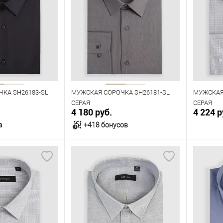
Размер одежды
Размер 
45
46
39
40
41
42
43
40
44
Рост
170
Рост
170
176
182
188
КА SH26183-SL
МУЖСКАЯ СОРОЧКА SH26181-SL
МУЖСКАЯ
СЕРАЯ
СЕРАЯ
4 180 руб.
4 224 р
а
+418 бонусов
орзину
В корзину
В наличии
В нал
азмеров
Таблица размеров
Табл
Размер одежды
Размер 