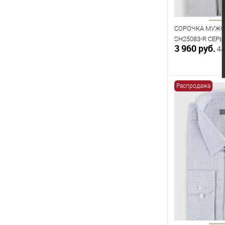
176
182
СОРОЧКА МУЖС
SH25083-R СЕР
3 960 руб.
4 
Распродажа
В к
В наличии
Таблица р
Размер одежды
40
42
Рост
170
176