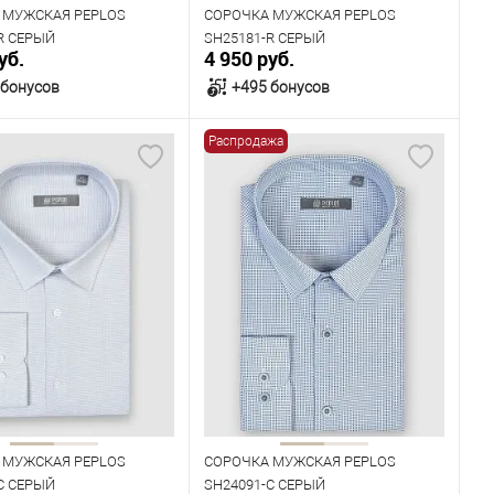
 МУЖСКАЯ PEPLOS
СОРОЧКА МУЖСКАЯ PEPLOS
R СЕРЫЙ
SH25181-R СЕРЫЙ
уб.
4 950 руб.
 бонусов
+495 бонусов
Распродажа
В корзину
В корзину
ичии
В наличии
ица размеров
Таблица размеров
одежды
Размер одежды
40
41
42
43
42
43
44
45
46
Рост
182
176
182
 МУЖСКАЯ PEPLOS
СОРОЧКА МУЖСКАЯ PEPLOS
C СЕРЫЙ
SH24091-C СЕРЫЙ