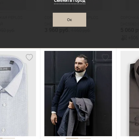
Сменить город
170
176
182
170
КАЯ PEPLOS
СОРОЧКА МУЖСКАЯ PEPLOS
СОРОЧКА
Ок
ЫЙ
SH25083-C СЕРЫЙ
SH25082-
3 960 руб.
5 060 р
950 руб.
4 950 руб.
+506
орзину
В корзину
В наличии
В нал
азмеров
Таблица размеров
Табл
Размер одежды
Размер 
44
45
39
Рост
Рост
176
182
170