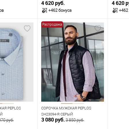
4 620 руб.
4 620 р
ов
+462 бонуса
+462
Распродажа
орзину
В корзину
В наличии
В нал
азмеров
Таблица размеров
Табл
Размер одежды
Размер 
41
42
43
41
44
45
43
Рост
Рост
176
182
170
КАЯ PEPLOS
СОРОЧКА МУЖСКАЯ PEPLOS
ЫЙ
SH23094-R СЕРЫЙ
3 080 руб.
070 руб.
3 850 руб.