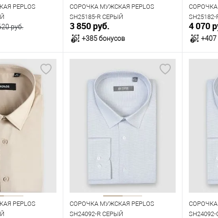
КАЯ PEPLOS
СОРОЧКА МУЖСКАЯ PEPLOS
СОРОЧКА
ЫЙ
SH25185-R СЕРЫЙ
SH25182-
3 850 руб.
4 070 р
620 руб.
+385 бонусов
+407
орзину
В корзину
В наличии
В нал
азмеров
Таблица размеров
Табл
Размер одежды
Размер 
46
43
44
45
39
Рост
Рост
176
182
176
КАЯ PEPLOS
СОРОЧКА МУЖСКАЯ PEPLOS
СОРОЧКА
ЫЙ
SH24092-R СЕРЫЙ
SH24092-