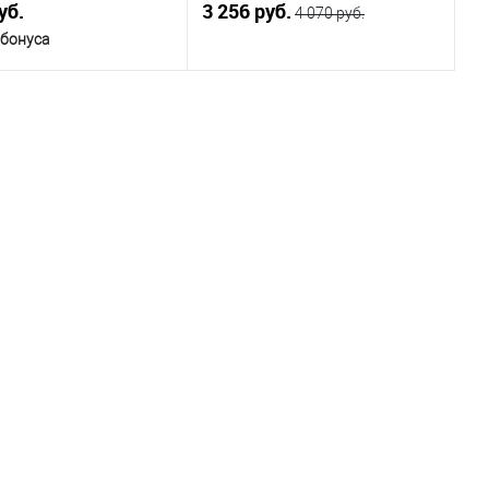
уб.
3 256 руб.
4 070 руб.
 бонуса
В корзину
В корзину
ичии
В наличии
ица размеров
Таблица размеров
одежды
Размер одежды
44
45
46
43
44
45
Рост
176
182
170
176
182