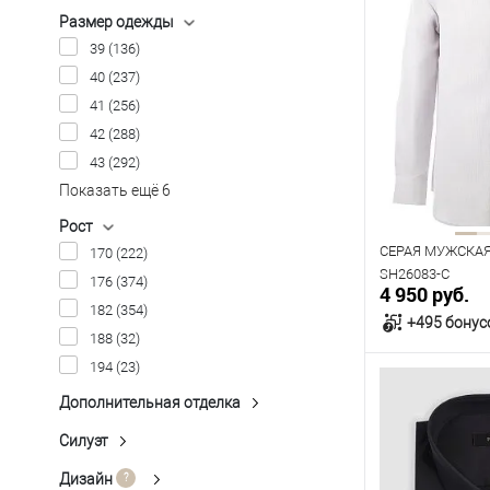
Размер одежды
39
(136)
40
(237)
41
(256)
42
(288)
43
(292)
Показать ещё 6
Рост
СЕРАЯ МУЖСКА
170
(222)
SH26083-C
176
(374)
4 950 руб.
182
(354)
+495 бонус
188
(32)
194
(23)
В к
Дополнительная отделка
FACE PEACH+GARMENT WASH
(1)
Силуэт
В наличии
Classic Fit
(87)
LA
(5)
Таблица р
Regular Fit
(150)
Дизайн
Клетка
(11)
LA+EASY CARE
(3)