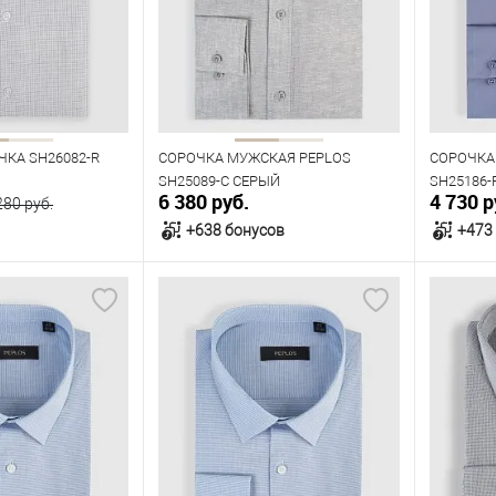
42
43
39
40
41
42
43
39
Рост
Рост
170
176
182
176
КА SH26082-R
СОРОЧКА МУЖСКАЯ PEPLOS
СОРОЧКА
SH25089-C СЕРЫЙ
SH25186-
6 380 руб.
4 730 р
280 руб.
+638 бонусов
+473
орзину
В корзину
В наличии
В нал
азмеров
Таблица размеров
Табл
Размер одежды
Размер 
42
43
41
42
43
44
45
41