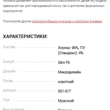
точками добавляет оригинальности и изысканности, делая эту модель
идеальной как для повседневной носки, так и для более формальных
мероприятий.
Посмотрите другие
сорочки/рубашки мужские с коротким рукавом
.
ХАРАКТЕРИСТИКИ:
Состав
Хлопок: 96%, ПУ
(Спандекс): 4%
Силуэт
Slim Fit
Дизайн
Микродизайн
Рукав
короткий
Артикул
001-317
Пол
Мужской
Вид изделия