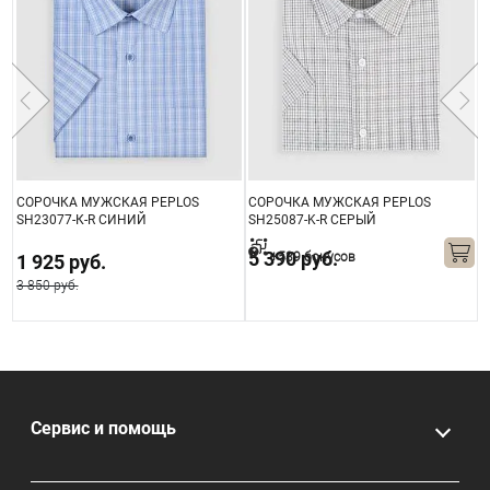
СОРОЧКА МУЖСКАЯ PEPLOS
СОРОЧКА МУЖСКАЯ PEPLOS
С
SH23077-К-R СИНИЙ
SH25087-K-R СЕРЫЙ
S
5 390 руб.
+539 бонусов
1 925 руб.
3 850 руб.
3
Сервис и помощь