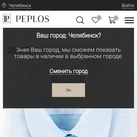
Челябинск
Войти
0
0
Мужская одежда: классическая и современная
Мужские рубашки | сорочки
•
Ваш город: Челябинск?
Зная Ваш город, мы сможем показать
Распродажа
товары в наличии в выбранном городе.
Сменить город
Ок