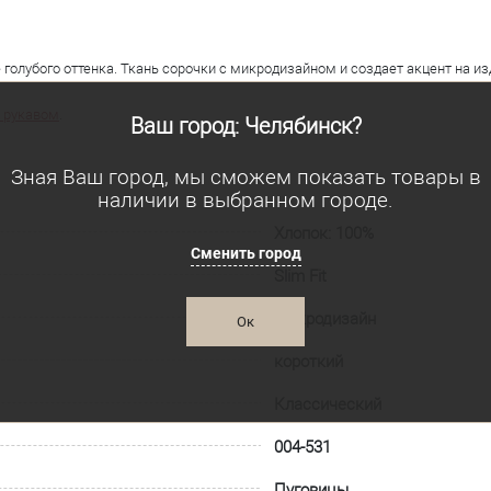
 голубого оттенка. Ткань сорочки с микродизайном и создает акцент на из
 рукавом
.
Ваш город: Челябинск?
Зная Ваш город, мы сможем показать товары в
наличии в выбранном городе.
Хлопок: 100%
Сменить город
Slim Fit
Микродизайн
Ок
короткий
Классический
004-531
Пуговицы