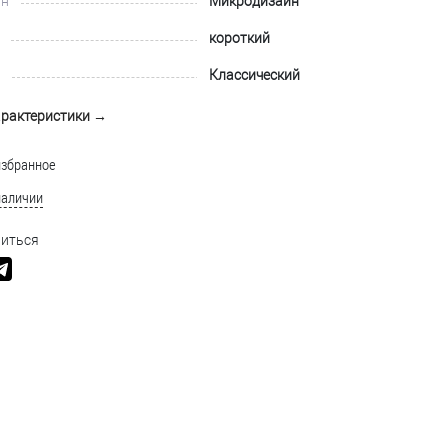
йн
Микродизайн
короткий
Классический
арактеристики →
избранное
наличии
иться