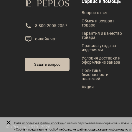
В наличии
В наличии
Сервис и помощь
Таблица размеров
Таблица размеров
Вопрос-ответ
Размер одежды
Размер одежды
Обмен и возврат
товара
8-800-2005-205 *
39
40
41
42
43
41
42
43
Гарантия и качество
товара
онлайн-чат
Рост
Рост
Правила ухода за
изделиями
176
170
176
182
Условия доставки и
оформление заказа
Задать вопрос
Политика
безопасности
платежей
Акции
Сайт
использует файлы «cookie»
с целью персонализации сервисов и повыше
© «Peplos», 1970 - 2026
«Сookie» представляет собой небольшие файлы, содержащие информацию о п