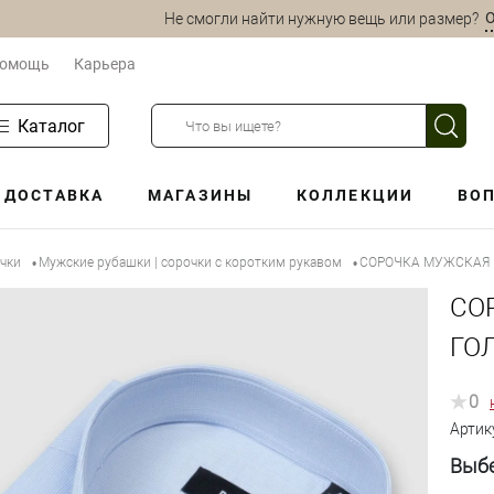
О
Не смогли найти нужную вещь или размер?
омощь
Карьера
Каталог
ДОСТАВКА
МАГАЗИНЫ
КОЛЛЕКЦИИ
ВОП
очки
Мужские рубашки | сорочки с коротким рукавом
СОРОЧКА МУЖСКАЯ P
•
•
СО
ГО
0
Артик
Выбе