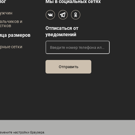
В наличии
лог
Мы в социальных сетях
 размеров
Таблица размеров
ужчин
жды
Размер одежды
Р
альчиков и
стков
Отписаться от
42
44
45
40
44
45
уведомлений
ица размеров
Рост
Р
рные сетки
182
176
182
змените настройки браузера.