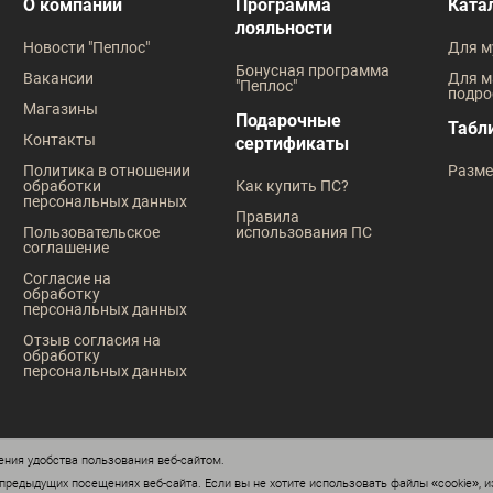
В наличии
В наличии
О компании
Программа
Ката
лояльности
Таблица размеров
Таблица
Новости "Пеплос"
Для м
Размер одежды
Размер оде
Бонусная программа
Вакансии
Для м
"Пеплос"
подро
44
42
43
44
46
40
41
Магазины
Подарочные
Табл
Контакты
сертификаты
Рост
Рост
Политика в отношении
Разме
обработки
Как купить ПС?
176
182
170
176
персональных данных
Правила
Пользовательское
использования ПС
соглашение
Согласие на
обработку
персональных данных
Отзыв согласия на
обработку
персональных данных
ния удобства пользования веб-сайтом.
редыдущих посещениях веб-сайта. Если вы не хотите использовать файлы «cookie», и