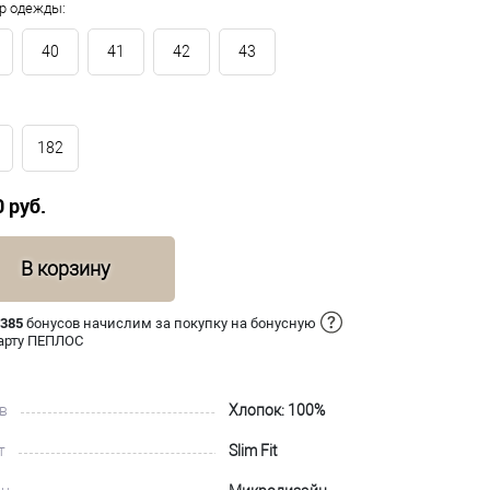
р одежды:
40
41
42
43
182
0 руб.
В корзину
 385
бонусов начислим за покупку на бонусную
арту ПЕПЛОС
в
Хлопок: 100%
т
Slim Fit