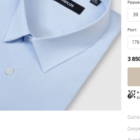
Разме
39
Рост:
176
3 85
+
к
Соста
Силуэ