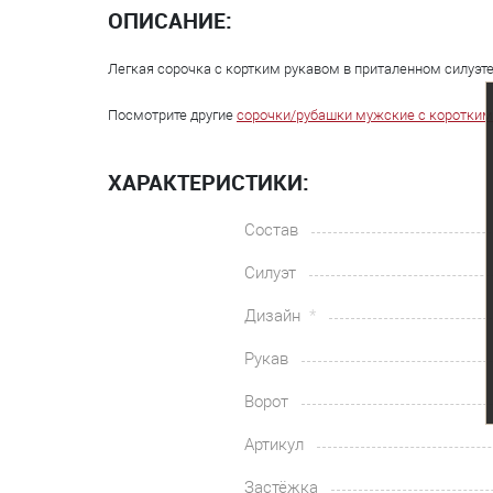
ОПИСАНИЕ:
Легкая сорочка с кортким рукавом в приталенном силуэте
Посмотрите другие
сорочки/рубашки мужские с коротким
ХАРАКТЕРИСТИКИ:
Состав
Силуэт
Дизайн
Рукав
Ворот
Артикул
Застёжка