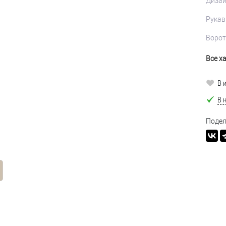
Диза
Рукав
Ворот
Все х
В 
В 
Подел