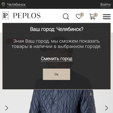
Челябинск
Войти
0
0
Мужская одежда: классическая и современная
Верхняя мужская одежда
•
•
Ваш город: Челябинск?
Зная Ваш город, мы сможем показать
Распродажа
товары в наличии в выбранном городе.
Сменить город
Ок