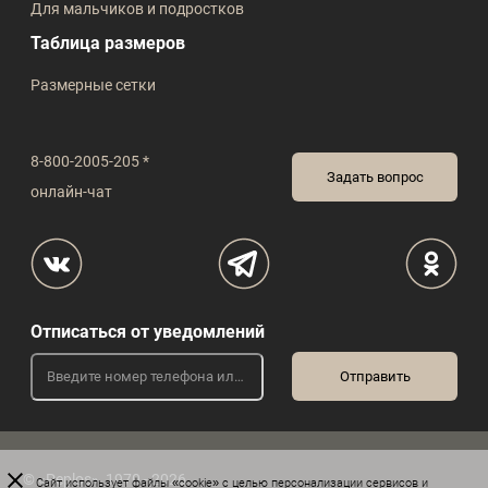
Для мальчиков и подростков
Таблица размеров
Размерные сетки
8-800-2005-205 *
Задать вопрос
онлайн-чат
Отписаться от уведомлений
© «Peplos», 1970 - 2026
Сайт
использует файлы «cookie»
с целью персонализации сервисов и